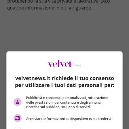
procedendo la sua vita privata e lavorativa. Ecco
qualche informazione in più a riguardo.
velvetnews.it richiede il tuo consenso
per utilizzare i tuoi dati personali per:
Pubblicità e contenuti personalizzati, misurazione
delle prestazioni dei contenuti e degli annunci,
Eleonora Cadeddu, com’è la
ricerche sul pubblico, sviluppo di servizi
sua vita oggi
Archiviare informazioni su dispositivo e/o accedervi