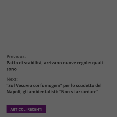
Continue
Previous:
Patto di stabilità, arrivano nuove regole: quali
Reading
sono
Next:
“Sul Vesuvio coi fumogeni” per lo scudetto del
Napoli, gli ambientalisti: “Non vi azzardate”
ARTICOLI RECENTI