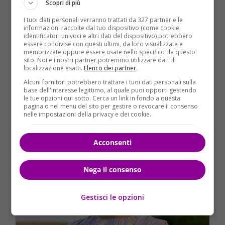
Scopri di più
Oggi la Cadeddu ha 27 anni e il suo lavoro
continua ad essere fare l’attrice, insieme ad
I tuoi dati personali verranno trattati da 327 partner e le
insegnare recitazione nelle scuole.
Oltre alla sua
informazioni raccolte dal tuo dispositivo (come cookie,
identificatori univoci e altri dati del dispositivo) potrebbero
attività professionale, frequenta la Facoltà di Lingue
essere condivise con questi ultimi, da loro visualizzate e
presso l’Università di Roma e ha ben sei nipoti a cui è
memorizzate oppure essere usate nello specifico da questo
sito. Noi e i nostri partner potremmo utilizzare dati di
molto affezionata. Annuccia, per lei, è “una vecchia
localizzazione esatti.
Elenco dei partner
.
amica” a cui le piacerebbe fare una telefonata, come
Alcuni fornitori potrebbero trattare i tuoi dati personali sulla
ha raccontato lei stessa nel corso di un’intervista
base dell'interesse legittimo, al quale puoi opporti gestendo
le tue opzioni qui sotto. Cerca un link in fondo a questa
rilasciata per FanPage.
pagina o nel menu del sito per gestire o revocare il consenso
nelle impostazioni della privacy e dei cookie.
Acconsenti
Nega il consenso
Gestisci le opzioni