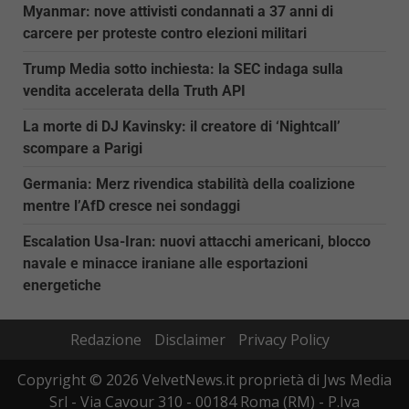
Myanmar: nove attivisti condannati a 37 anni di
carcere per proteste contro elezioni militari
Trump Media sotto inchiesta: la SEC indaga sulla
vendita accelerata della Truth API
La morte di DJ Kavinsky: il creatore di ‘Nightcall’
scompare a Parigi
Germania: Merz rivendica stabilità della coalizione
mentre l’AfD cresce nei sondaggi
Escalation Usa-Iran: nuovi attacchi americani, blocco
navale e minacce iraniane alle esportazioni
energetiche
Redazione
Disclaimer
Privacy Policy
Copyright © 2026 VelvetNews.it proprietà di Jws Media
Srl - Via Cavour 310 - 00184 Roma (RM) - P.Iva