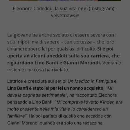
Eleonora Cadeddu, la sua vita oggi (Instagram) -
velvetnews.it
La giovane ha anche svelato di essere severa con i
suoi nipoti ma di sapere – con certezza – che loro
chiamerebbero lei per qualsiasi difficoltà.
Si è poi
aperta ad alcuni aneddoti sulla sua carriera, che
riguardano Lino Banfi e Gianni Morandi.
Vediamo
insieme che cosa ha rivelato.
L’attrice è cresciuta sul set di
Un Medico in Famiglia
e
Lino Banfi è stato lei per lei un nonno acquisito
. “
Mi
dava la paghetta settimanale
“, ha raccontato Eleonora
pensando a Lino Banfi: “M
i comprava l’ovetto Kinder, era
molto presente nella mia vita e lo consideravo un
familiare
“. H
a poi parlato di quello che accadde con
Gianni Morandi quando era solo una ragazzina.