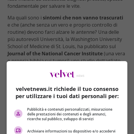
fondamentale per salvare le vite.
Ma quali sono i
sintomi che non vanno trascurati
e che (anche senza un vero e proprio controllo di
routine) devono farci alzare le antenne? Una delle
più autorevoli Università, la Washington University
School of Medicine di St. Louis, ha pubblicato sul
Journal of the National Cancer Institute
(una vera
e propria bibbia sui tumori) uno studio dettagliato,
per aiutare a capire i segni dimostrativi di uno dei
tumori più aggressivi e diffusi: quello del colon retto.
Chi ha
meno di cinquant’anni
deve prestare
velvetnews.it richiede il tuo consenso
grande attenzione a questi segnali che il corpo può
per utilizzare i tuoi dati personali per:
regalare.
Pubblicità e contenuti personalizzati, misurazione
delle prestazioni dei contenuti e degli annunci,
ricerche sul pubblico, sviluppo di servizi
Archiviare informazioni su dispositivo e/o accedervi