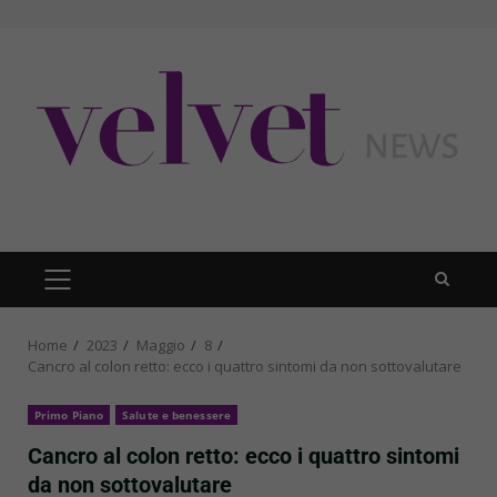
Skip
to
content
PRIMARY
MENU
Home
2023
Maggio
8
Cancro al colon retto: ecco i quattro sintomi da non sottovalutare
Primo Piano
Salute e benessere
Cancro al colon retto: ecco i quattro sintomi
da non sottovalutare