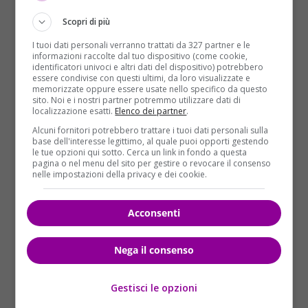
Scopri di più
I tuoi dati personali verranno trattati da 327 partner e le
informazioni raccolte dal tuo dispositivo (come cookie,
identificatori univoci e altri dati del dispositivo) potrebbero
essere condivise con questi ultimi, da loro visualizzate e
memorizzate oppure essere usate nello specifico da questo
sito. Noi e i nostri partner potremmo utilizzare dati di
localizzazione esatti.
Elenco dei partner
.
Alcuni fornitori potrebbero trattare i tuoi dati personali sulla
base dell'interesse legittimo, al quale puoi opporti gestendo
I quattro sintomi da non
le tue opzioni qui sotto. Cerca un link in fondo a questa
pagina o nel menu del sito per gestire o revocare il consenso
nelle impostazioni della privacy e dei cookie.
sottovalutare
Acconsenti
Nega il consenso
Gestisci le opzioni