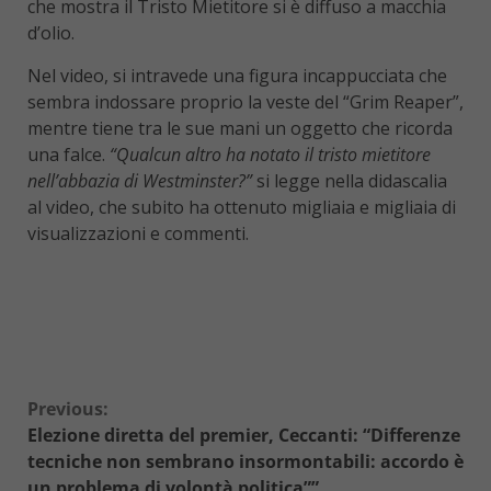
che mostra il Tristo Mietitore si è diffuso a macchia
d’olio.
Nel video, si intravede una figura incappucciata che
sembra indossare proprio la veste del “Grim Reaper”,
mentre tiene tra le sue mani un oggetto che ricorda
una falce.
“Qualcun altro ha notato il tristo mietitore
nell’abbazia di Westminster?”
si legge nella didascalia
al video, che subito ha ottenuto migliaia e migliaia di
visualizzazioni e commenti.
Continue
Previous:
Elezione diretta del premier, Ceccanti: “Differenze
Reading
tecniche non sembrano insormontabili: accordo è
un problema di volontà politica””