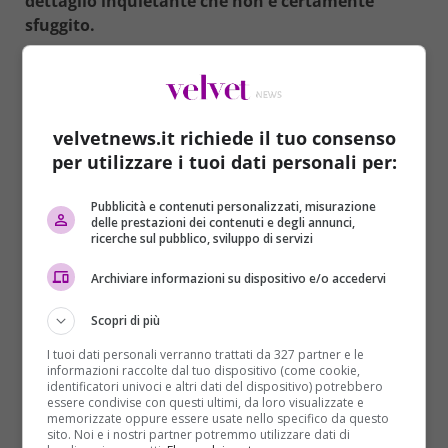
dettaglio inquietante che non è certamente
sfuggito.
velvetnews.it richiede il tuo consenso
per utilizzare i tuoi dati personali per:
Pubblicità e contenuti personalizzati, misurazione
delle prestazioni dei contenuti e degli annunci,
ricerche sul pubblico, sviluppo di servizi
Archiviare informazioni su dispositivo e/o accedervi
Scopri di più
I tuoi dati personali verranno trattati da 327 partner e le
Incoronazione Re Carlo III, il
informazioni raccolte dal tuo dispositivo (come cookie,
identificatori univoci e altri dati del dispositivo) potrebbero
essere condivise con questi ultimi, da loro visualizzate e
dettaglio inquietante che ha
memorizzate oppure essere usate nello specifico da questo
sito. Noi e i nostri partner potremmo utilizzare dati di