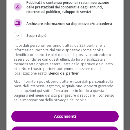
green”
Pubblicità e contenuti personalizzati, misurazione
delle prestazioni dei contenuti e degli annunci,
Secondo Mattarella va accelerata la
transizione
ricerche sul pubblico, sviluppo di servizi
green
: “
Raggiungere sicurezza e indipendenza non
Archiviare informazioni su dispositivo e/o accedervi
significa, quindi, affidarsi esclusivamente alle fonti
energetiche tradizionali, venendo meno all’impegno nella
Scopri di più
lotta ai cambiamenti climatici. Il cambio di passo deve
I tuoi dati personali verranno trattati da 327 partner e le
riguardare l’innovazione, non soltanto il cambio di rotte
informazioni raccolte dal tuo dispositivo (come cookie,
di approvvigionamento e fornitori. Serve un nuovo
identificatori univoci e altri dati del dispositivo) potrebbero
essere condivise con questi ultimi, da loro visualizzate e
paradigma, serve avere l’ambizione di essere nel gruppo
memorizzate oppure essere usate nello specifico da questo
di testa che guida il cambiamento, piuttosto che nel
sito. Noi e i nostri partner potremmo utilizzare dati di
localizzazione esatti.
Elenco dei partner
.
gruppo di coda rivolto ad amministrare un passato in
esaurimento. Occorre accelerare nella transizione verde”.
Alcuni fornitori potrebbero trattare i tuoi dati personali sulla
base dell'interesse legittimo, al quale puoi opporti gestendo
le tue opzioni qui sotto. Cerca un link in fondo a questa
pagina o nel menu del sito per gestire o revocare il consenso
nelle impostazioni della privacy e dei cookie.
Acconsenti