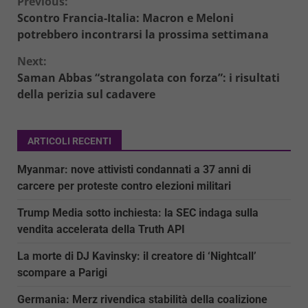
Continue
Previous:
Scontro Francia-Italia: Macron e Meloni
Reading
potrebbero incontrarsi la prossima settimana
Next:
Saman Abbas “strangolata con forza”: i risultati
della perizia sul cadavere
ARTICOLI RECENTI
Myanmar: nove attivisti condannati a 37 anni di
carcere per proteste contro elezioni militari
Trump Media sotto inchiesta: la SEC indaga sulla
vendita accelerata della Truth API
La morte di DJ Kavinsky: il creatore di ‘Nightcall’
scompare a Parigi
Germania: Merz rivendica stabilità della coalizione