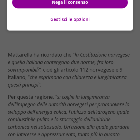
Nega il consenso
Gestisci le opzioni
Mattarella ha ricordato che “
la Costituzione norvegese
e quella italiana contengono due norme, fra loro
sovrapponibili”,
cioè gli articolo 112 norvegese e 9
italiano, “
che esprimono con chiarezza e lungimiranza
questi principi”.
Per questa ragione, “
si coglie la lungimiranza
dell’impegno delle autorità norvegesi per promuovere lo
sviluppo dell’energia eolica, l’utilizzo dell’idrogeno quale
combustibile pulito e lo stoccaggio dell’anidride
carbonica nel sottosuolo. Un’azione alla quale guardare
con interesse e apprezzamento, tanto più in quanto