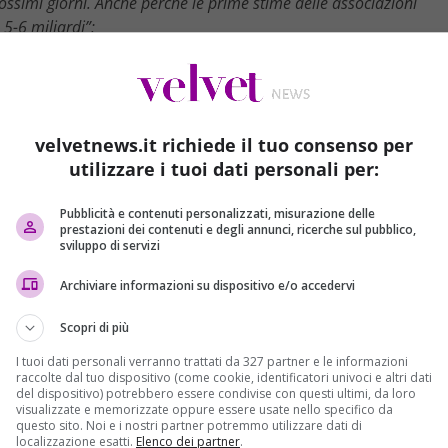
rossimi giorni. Anche perché le prime stime delle associazioni
 5-6 miliardi”;
velvetnews.it richiede il tuo consenso per
utilizzare i tuoi dati personali per:
Pubblicità e contenuti personalizzati, misurazione delle
prestazioni dei contenuti e degli annunci, ricerche sul pubblico,
sviluppo di servizi
Archiviare informazioni su dispositivo e/o accedervi
Scopri di più
I tuoi dati personali verranno trattati da 327 partner e le informazioni
raccolte dal tuo dispositivo (come cookie, identificatori univoci e altri dati
. Bisogna esentare subito i cittadini e le imprese dalle imposte 
del dispositivo) potrebbero essere condivise con questi ultimi, da loro
visualizzate e memorizzate oppure essere usate nello specifico da
ha subito danni. Dopodiché si penserà alla ricostruzione.
questo sito. Noi e i nostri partner potremmo utilizzare dati di
a a causa della situazione in cui si trova. Le difficoltà sono molte
localizzazione esatti.
Elenco dei partner
.