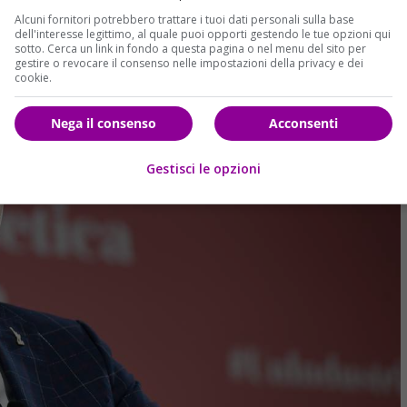
Alcuni fornitori potrebbero trattare i tuoi dati personali sulla base
dell'interesse legittimo, al quale puoi opporti gestendo le tue opzioni qui
sotto. Cerca un link in fondo a questa pagina o nel menu del sito per
gestire o revocare il consenso nelle impostazioni della privacy e dei
cookie.
Nega il consenso
Acconsenti
Gestisci le opzioni