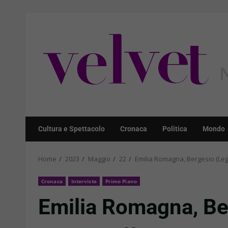
Skip
to
content
Cultura e Spettacolo
Cronaca
Politica
Mondo
Home
2023
Maggio
22
Emilia Romagna, Bergesio (Lega)
Cronaca
Interviste
Primo Piano
Emilia Romagna, Be