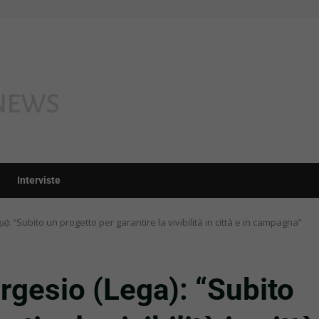
Interviste
: “Subito un progetto per garantire la vivibilità in città e in campagna”
rgesio (Lega): “Subito