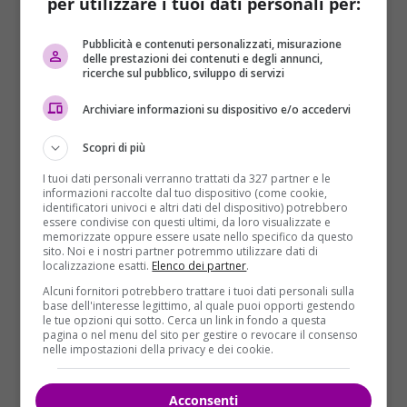
per utilizzare i tuoi dati personali per:
Pubblicità e contenuti personalizzati, misurazione
delle prestazioni dei contenuti e degli annunci,
ricerche sul pubblico, sviluppo di servizi
Archiviare informazioni su dispositivo e/o accedervi
Scopri di più
La famiglia, residente a
Pollena Trocchia
, in
I tuoi dati personali verranno trattati da 327 partner e le
provincia di Napoli, potrebbe essere rimasta vittima
informazioni raccolte dal tuo dispositivo (come cookie,
identificatori univoci e altri dati del dispositivo) potrebbero
di un raid per errore. I carabinieri già ieri sera hanno
essere condivise con questi ultimi, da loro visualizzate e
ascoltato diversi testimoni e hanno effettuato i rilievi
memorizzate oppure essere usate nello specifico da questo
sito. Noi e i nostri partner potremmo utilizzare dati di
e i sopralluoghi. Hanno verificato se in zona ci siano
localizzazione esatti.
Elenco dei partner
.
telecamere di sorveglianza, in modo da acquisirne i
Alcuni fornitori potrebbero trattare i tuoi dati personali sulla
filmati.
base dell'interesse legittimo, al quale puoi opporti gestendo
le tue opzioni qui sotto. Cerca un link in fondo a questa
pagina o nel menu del sito per gestire o revocare il consenso
Le indagini
nelle impostazioni della privacy e dei cookie.
L’ipotesi più accreditata è che la famiglia sia stata
Acconsenti