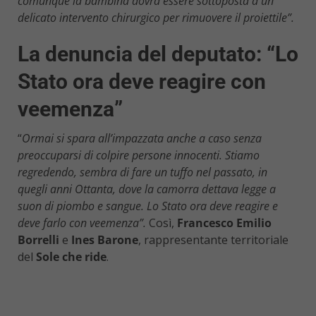
comunque la bambina dovrà essere sottoposta a un
delicato intervento chirurgico per rimuovere il proiettile”.
La denuncia del deputato: “Lo
Stato ora deve reagire con
veemenza”
“
Ormai si spara all’impazzata anche a caso senza
preoccuparsi di colpire persone innocenti. Stiamo
regredendo, sembra di fare un tuffo nel passato, in
quegli anni Ottanta, dove la camorra dettava legge a
suon di piombo e sangue. Lo Stato ora deve reagire e
deve farlo con veemenza”.
Così,
Francesco Emilio
Borrelli
e
Ines Barone
, rappresentante territoriale
del
Sole che ride
.