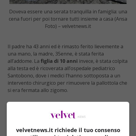
Doveva essere una serata tranquilla in famiglia: una
cena fuori per poi tornare tutti insieme a casa (Ansa
Foto) – velvetnews.it
Il padre ha 43 anni ed è rimasto ferito lievemente a
una mano, la madre, 35enne, è stata ferita
all’addome. La
figlia di 10 anni
invece, è stata colpita
alla testa ed è ricoverata all’ospedale pediatrico
Santobono, dove i medici l’hanno sottoposta a un
intervento chirurgico per rimuovere la pallottola che
si era fermata allo zigomo.
velvetnews.it richiede il tuo consenso