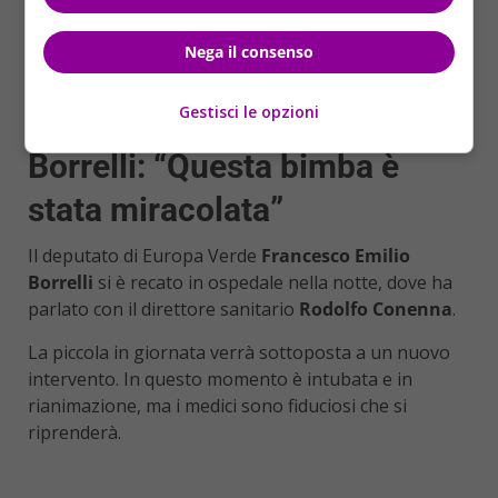
vittima innocente di un raid scattato durante un
litigio in strada tra alcuni avventori delle attività
Nega il consenso
commerciali della piazza. Da verificare anche se i colpi
siano stati sparati ad altezza uomo, o se la famiglia
sia stata colpita da schegge o proiettili di rimbalzo.
Gestisci le opzioni
Borrelli: “Questa bimba è
stata miracolata”
Il deputato di Europa Verde
Francesco Emilio
Borrelli
si è recato in ospedale nella notte, dove ha
parlato con il direttore sanitario
Rodolfo Conenna
.
La piccola in giornata verrà sottoposta a un nuovo
intervento. In questo momento è intubata e in
rianimazione, ma i medici sono fiduciosi che si
riprenderà.