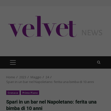
Skip
to
content
PRIMARY
MENU
Home
2023
Maggio
24
Spari in un bar nel Napoletano: ferita una bimba di 10 anni
Cronaca
Primo Piano
Spari in un bar nel Napoletano: ferita una
bimba di 10 anni