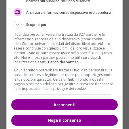
ricerche sul pubblico, sviluppo di servizi
conquistandosi titoli e premi ambiti. Anche
recentemente la cucina nostrana è riuscita a
Archiviare informazioni su dispositivo e/o accedervi
sbaragliare tutti posizionandosi al primo posto
Scopri di più
quale Miglior Cibo Locale, che può essere
assaporato solo in una bellissima città.
I tuoi dati personali verranno trattati da 327 partner e le
informazioni raccolte dal tuo dispositivo (come cookie,
Come accennato poc’anzi, la guida gastronomica
identificatori univoci e altri dati del dispositivo) potrebbero
essere condivise con questi ultimi, da loro visualizzate e
internazionale
Taste Atlas
ha stilato una classifica
memorizzate oppure essere usate nello specifico da questo
delle migliori 100 città in cui assaporare e scoprire il
sito. Noi e i nostri partner potremmo utilizzare dati di
localizzazione esatti.
Elenco dei partner
.
cibo locale. Ebbene,
al 1° posto figura proprio lei,
Alcuni fornitori potrebbero trattare i tuoi dati personali sulla
Firenze,
con i suoi piatti tipici inconfondibili. Dal
base dell'interesse legittimo, al quale puoi opporti gestendo
lampredotto alla classica bistecca alla fiorentina, per
le tue opzioni qui sotto. Cerca un link in fondo a questa
pagina o nel menu del sito per gestire o revocare il consenso
non parlare delle pappardelle al ragù di cinghiale:
nelle impostazioni della privacy e dei cookie.
non è difficile credere sia sul podio.
Acconsenti
Nega il consenso