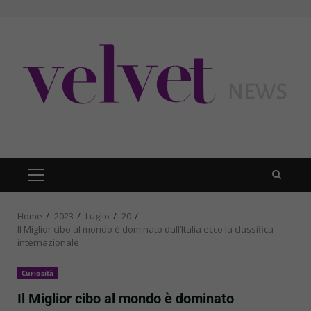
Skip
to
content
PRIMARY
MENU
Home
2023
Luglio
20
Il Miglior cibo al mondo è dominato dall’Italia ecco la classifica
internazionale
Curiosità
Il Miglior cibo al mondo è dominato