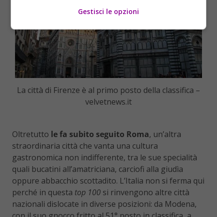
Gestisci le opzioni
La città di Firenze è al primo posto della classifica –
velvetnews.it
Oltretutto
le fa subito seguito Roma
, un’altra
straordinaria città che vanta una cultura
gastronomica non indifferente, tra le sue specialità
quali bucatini all’amatriciana, carciofi alla giudìa
oppure abbacchio scottadito. L’Italia non si ferma qui
perché in questa
top 100
si rinvengono altre città
nazionali dislocate in diverse posizioni: da Modena,
con il suo gnocco fritto al 51° posto in classifica, a