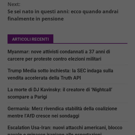
Next:
Se sei nato in questi anni: ecco quando andrai
finalmente in pensione
ARTICOLI RECENTI
Myanmar: nove attivisti condannati a 37 anni di
carcere per proteste contro elezioni militari
Trump Media sotto inchiesta: la SEC indaga sulla
vendita accelerata della Truth API
La morte di DJ Kavinsky: il creatore di ‘Nightcall’
scompare a Parigi
Germania: Merz rivendica stabilità della coalizione
mentre l’AfD cresce nei sondaggi
Escalation Usa-Iran: nuovi attacchi americani, blocco
navale e minacce iraniane alle esportazioni