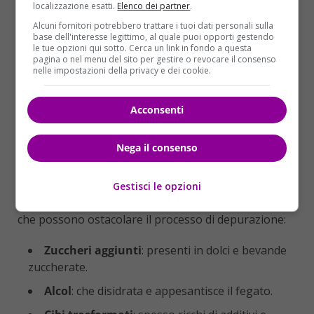
localizzazione esatti.
Elenco dei partner
.
proteico sano.
Alcuni fornitori potrebbero trattare i tuoi dati personali sulla
Frutta fresca
: ricca di vitamine e antiossidanti,
base dell'interesse legittimo, al quale puoi opporti gestendo
le tue opzioni qui sotto. Cerca un link in fondo a questa
ideale come snack o a colazione.
pagina o nel menu del sito per gestire o revocare il consenso
nelle impostazioni della privacy e dei cookie.
Cereali integrali
: come quinoa e riso integrale
per un’energia a lungo termine.
Acconsenti
Yogurt e kefir
: ottimi per la salute intestinale
grazie ai probiotici.
Nega il consenso
Pesce magro
: come il merluzzo o il nasello, per
apportare proteine senza grassi in eccesso.
Gestisci le opzioni
Al contrario, è bene limitare o evitare alcuni alimenti
che possono ostacolare il processo di depurazione:
Zuccheri aggiunti
: presenti in dolci e bevande
zuccherate.
Alcol
: che disidrata e appesantisce il fegato.