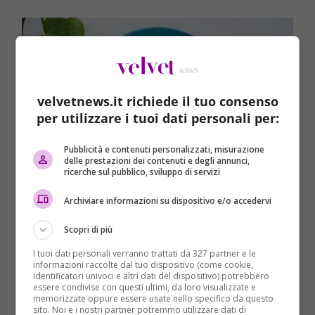
velvetnews.it richiede il tuo consenso
per utilizzare i tuoi dati personali per:
Pubblicità e contenuti personalizzati, misurazione
delle prestazioni dei contenuti e degli annunci,
ricerche sul pubblico, sviluppo di servizi
Archiviare informazioni su dispositivo e/o accedervi
La dieta detox dopo le feste – (velvetnews.it)
Scopri di più
I tuoi dati personali verranno trattati da 327 partner e le
informazioni raccolte dal tuo dispositivo (come cookie,
Verdure fresche
: carote, zucchine, broccoli,
identificatori univoci e altri dati del dispositivo) potrebbero
cavolfiore.
essere condivise con questi ultimi, da loro visualizzate e
memorizzate oppure essere usate nello specifico da questo
Legumi
: ceci, lenticchie e fagioli per un apporto
sito. Noi e i nostri partner potremmo utilizzare dati di