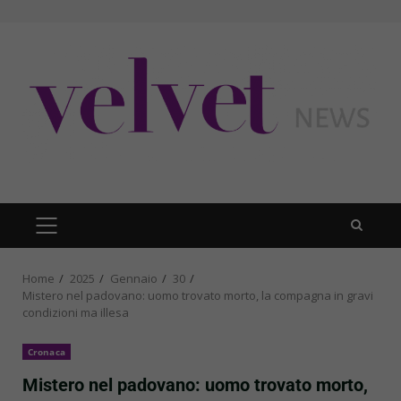
Skip
to
content
PRIMARY
MENU
Home
2025
Gennaio
30
Mistero nel padovano: uomo trovato morto, la compagna in gravi
condizioni ma illesa
Cronaca
Mistero nel padovano: uomo trovato morto,