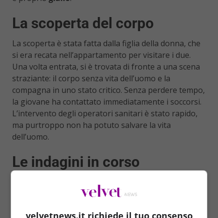
La scoperta del corpo
La scoperta è stata fatta dalla figlia della donna, che
si era recata nell’appartamento per visitare i due.
Una volta entrata, si è trovata di fronte a una scena
straziante: il corpo senza vita dell’uomo e la
compagna in uno stato critico. Senza perdere tempo,
la giovane ha contattato immediatamente i soccorsi.
L’intervento degli operatori sanitari è stato rapido,
ma purtroppo non ha potuto salvare la vita
dell’uomo.
Le indagini in corso
L’arma rinvenuta accanto al corpo è un elemento
cruciale: si tratta di una pistola che l’uomo deteneva
regolarmente. Questo dettaglio ha portato gli
velvetnews.it richiede il tuo consenso
investigatori a considerare l’ipotesi del
suicidio
,