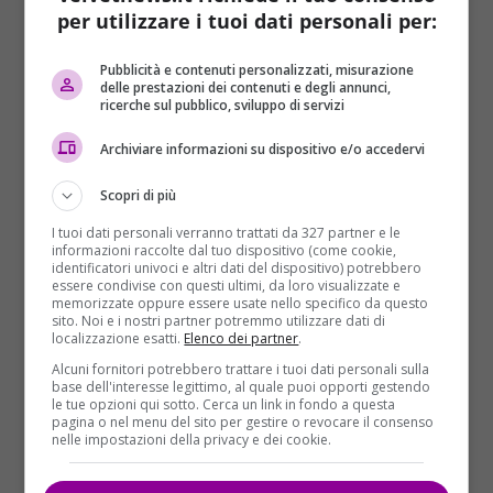
per utilizzare i tuoi dati personali per:
anche se le circostanze esatte rimangono poco
chiare. La compagna, che non presenta segni di
Pubblicità e contenuti personalizzati, misurazione
violenza o ferite, potrebbe aver subito un malore al
delle prestazioni dei contenuti e degli annunci,
momento della scoperta del corpo. Le indagini,
ricerche sul pubblico, sviluppo di servizi
coordinate dalla Procura di Rovigo, si preannunciano
Archiviare informazioni su dispositivo e/o accedervi
complesse e delicate.
Scopri di più
Si stanno raccogliendo testimonianze da amici e
familiari.
I tuoi dati personali verranno trattati da 327 partner e le
informazioni raccolte dal tuo dispositivo (come cookie,
Si attendono i risultati dell’autopsia e dei referti
identificatori univoci e altri dati del dispositivo) potrebbero
essere condivise con questi ultimi, da loro visualizzate e
medici.
memorizzate oppure essere usate nello specifico da questo
sito. Noi e i nostri partner potremmo utilizzare dati di
È fondamentale capire se l’uomo fosse affetto da
localizzazione esatti.
Elenco dei partner
.
problemi psicologici.
Alcuni fornitori potrebbero trattare i tuoi dati personali sulla
base dell'interesse legittimo, al quale puoi opporti gestendo
le tue opzioni qui sotto. Cerca un link in fondo a questa
La comunità locale è rimasta scossa dalla notizia.
pagina o nel menu del sito per gestire o revocare il consenso
Medagliano San Fidenzio, un piccolo centro abitato,
nelle impostazioni della privacy e dei cookie.
raramente è teatro di episodi simili. La
tranquillità
del luogo è stata interrotta da questo evento