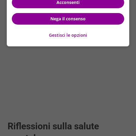
Acconsenti
drammatico, che ha colpito non solo i familiari e
amici della coppia, ma anche i residenti, che sono
Nega il consenso
stati messi di fronte a una realtà difficile da accettare.
Gestisci le opzioni
Riflessioni sulla salute