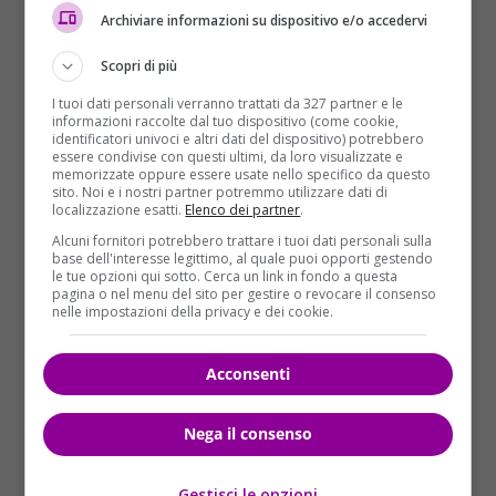
Archiviare informazioni su dispositivo e/o accedervi
assumo la piena responsabilità”, ha aggiunto,
evidenziando la complessità e le sfide etiche che gli
Scopri di più
artisti si trovano ad affrontare nel contesto attuale.
I tuoi dati personali verranno trattati da 327 partner e le
informazioni raccolte dal tuo dispositivo (come cookie,
Riflessioni sul potere del
identificatori univoci e altri dati del dispositivo) potrebbero
essere condivise con questi ultimi, da loro visualizzate e
cinema
memorizzate oppure essere usate nello specifico da questo
sito. Noi e i nostri partner potremmo utilizzare dati di
localizzazione esatti.
Elenco dei partner
.
L’attrice sessantaquattrenne, che ha vinto un premio
Alcuni fornitori potrebbero trattare i tuoi dati personali sulla
Oscar e ha un legame profondo con il Festival di
base dell'interesse legittimo, al quale puoi opporti gestendo
Berlino – di cui è stata presidente di giuria nel 2009 –
le tue opzioni qui sotto. Cerca un link in fondo a questa
pagina o nel menu del sito per gestire o revocare il consenso
ha anche condiviso un ricordo personale riguardo al
nelle impostazioni della privacy e dei cookie.
film che ha cambiato la sua vita. Ha citato “Power of
Ten” di
Charles e Ray Eames
, un cortometraggio
Acconsenti
scientifico che ha visto per la prima volta all’età di
otto anni. Ha spiegato che “è lungo solo pochi minuti
Nega il consenso
e dimostra come tutto sia relativo moltiplicando o
dividendo per dieci la realtà che ci circonda”. Questo
film ha ispirato Swinton e l’ha spinta a riconoscere il
Gestisci le opzioni