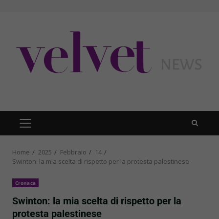
Skip
to
content
PRIMARY
MENU
Home
2025
Febbraio
14
Swinton: la mia scelta di rispetto per la protesta palestinese
Cronaca
Swinton: la mia scelta di rispetto per la
protesta palestinese