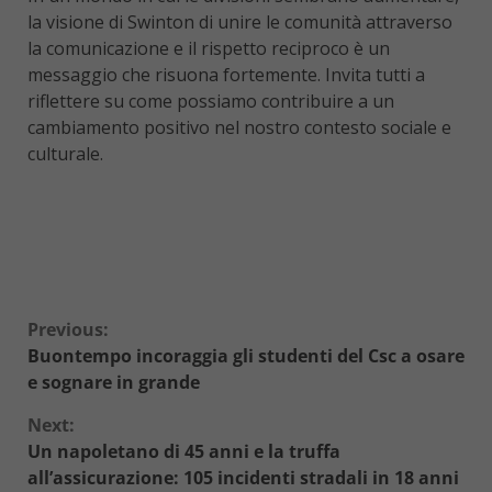
la visione di Swinton di unire le comunità attraverso
la comunicazione e il rispetto reciproco è un
messaggio che risuona fortemente. Invita tutti a
riflettere su come possiamo contribuire a un
cambiamento positivo nel nostro contesto sociale e
culturale.
Continue
Previous:
Buontempo incoraggia gli studenti del Csc a osare
Reading
e sognare in grande
Next:
Un napoletano di 45 anni e la truffa
all’assicurazione: 105 incidenti stradali in 18 anni