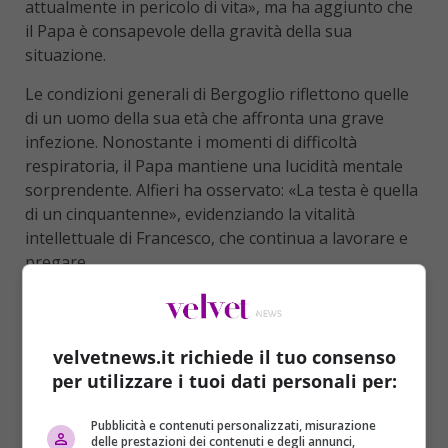
attualmente in pericolo di vita», ma ha aggiunto che
il Papa è consapevole della gravità della sua
situazione.
Le condizioni generali di Bergoglio riflettono quelle
di un uomo della sua età che affronta una grave
infezione. Nonostante i momenti di difficoltà
respiratoria, il Papa mantiene una lucidità mentale
sorprendente. Alfieri ha osservato: «La testa è quella
di un cinquantenne», evidenziando la vitalità
intellettuale di Francesco, che continua a lavorare e
pregare.
velvetnews.it richiede il tuo consenso
per utilizzare i tuoi dati personali per:
Pubblicità e contenuti personalizzati, misurazione
delle prestazioni dei contenuti e degli annunci,