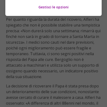
La durata del ricovero e le
Gestisci le opzioni
prospettive
Per quanto riguarda la durata del ricovero, Alfieri ha
spiegato che non è possibile stabilire una tempistica
precisa: «Non durerà solo una settimana; rimarrà qui
finché non sarà in grado di tornare a Santa Marta in
sicurezza». I medici sono cauti nel dare previsioni,
poiché ogni miglioramento può essere fragile e
temporaneo. Tuttavia, ci sono segni positivi nella
risposta del Papa alle cure. Bergoglio non è
attaccato a macchinari e utilizza solo un supporto di
ossigeno quando necessario, un indicatore positivo
della sua situazione.
La decisione di ricoverare il Papa è stata presa dopo
un deterioramento delle sue condizioni, nonostante
avesse cercato di curare il malessere a casa. Alfieri ha
osservato: «A differenza di altri 88enni nel mondo, il