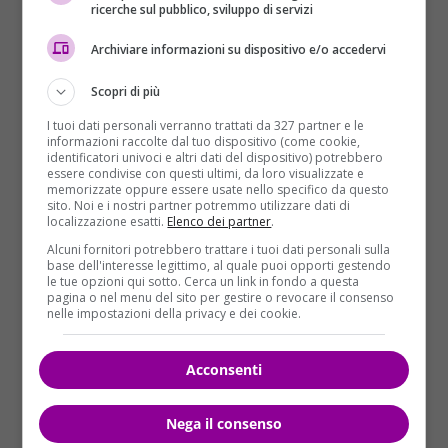
ricerche sul pubblico, sviluppo di servizi
Archiviare informazioni su dispositivo e/o accedervi
Scopri di più
I tuoi dati personali verranno trattati da 327 partner e le
informazioni raccolte dal tuo dispositivo (come cookie,
I rischi e le complicazioni
identificatori univoci e altri dati del dispositivo) potrebbero
essere condivise con questi ultimi, da loro visualizzate e
memorizzate oppure essere usate nello specifico da questo
Uno dei maggiori rischi per il Papa è la possibilità di
sito. Noi e i nostri partner potremmo utilizzare dati di
localizzazione esatti.
Elenco dei partner
.
sepsi
, una complicazione critica derivante dalla
Alcuni fornitori potrebbero trattare i tuoi dati personali sulla
diffusione dei germi nel sangue. Alfieri ha dichiarato:
base dell'interesse legittimo, al quale puoi opporti gestendo
«Il Papa è consapevole del pericolo». Questo aspetto
le tue opzioni qui sotto. Cerca un link in fondo a questa
pagina o nel menu del sito per gestire o revocare il consenso
è particolarmente preoccupante, considerando l’età
nelle impostazioni della privacy e dei cookie.
e la salute complessiva di Bergoglio. Se i germi
presenti nelle vie respiratorie dovessero passare nel
Acconsenti
sangue, potrebbe svilupparsi una sepsi, difficile da
superare data la sua condizione.
Nega il consenso