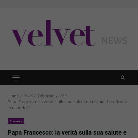
Skip
to
content
PRIMARY
MENU
Home
2025
Febbraio
22
Papa Francesco: la verità sulla sua salute e il rischio che affronta
in ospedale
Cronaca
Papa Francesco: la verità sulla sua salute e