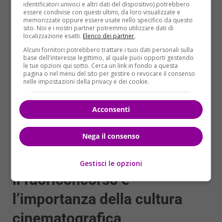
identificatori univoci e altri dati del dispositivo) potrebbero
essere condivise con questi ultimi, da loro visualizzate e
memorizzate oppure essere usate nello specifico da questo
sito. Noi e i nostri partner potremmo utilizzare dati di
localizzazione esatti.
Elenco dei partner
.
Alcuni fornitori potrebbero trattare i tuoi dati personali sulla
base dell'interesse legittimo, al quale puoi opporti gestendo
le tue opzioni qui sotto. Cerca un link in fondo a questa
Premio per il miglior film
pagina o nel menu del sito per gestire o revocare il consenso
nelle impostazioni della privacy e dei cookie.
Premio per la migliore attrice
Premio per il migliore attore
Acconsenti
Questi riconoscimenti non solo celebrano il talento
Nega il consenso
degli artisti, ma contribuiscono anche a dare slancio
alle carriere di coloro che li ricevono.
Gestisci le opzioni
il fuoriconcorso e
l’importanza della cultura
cinematografica