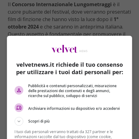
Il
Concorso Internazionale Lungometraggi
è il
cuore pulsante del festival, dove verranno presentati
film di finzione che hanno visto la luce dopo il
1°
ottobre 2024
e che saranno in anteprima italiana.
Questo aspetto è fondamentale per promuovere il
cinema emergente e dare visibilità a opere che
potrebbero non avere altra occasione di essere
proiettate in un contesto così prestigioso. La giuria
internazionale, composta da esperti del settore, avrà
velvetnews.it richiede il tuo consenso
il compito di valutare i film in concorso e di
per utilizzare i tuoi dati personali per:
assegnare premi significativi, tra cui:
Pubblicità e contenuti personalizzati, misurazione
delle prestazioni dei contenuti e degli annunci,
ricerche sul pubblico, sviluppo di servizi
Archiviare informazioni su dispositivo e/o accedervi
Scopri di più
I tuoi dati personali verranno trattati da 327 partner e le
informazioni raccolte dal tuo dispositivo (come cookie,