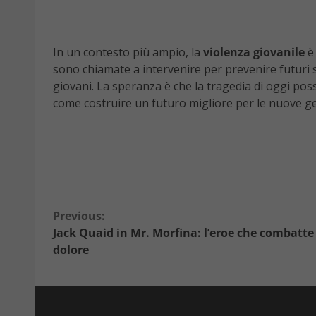
In un contesto più ampio, la
violenza giovanile
è 
sono chiamate a intervenire per prevenire futuri s
giovani. La speranza è che la tragedia di oggi pos
come costruire un futuro migliore per le nuove gen
Continue
Previous:
Jack Quaid in Mr. Morfina: l’eroe che combatte 
Reading
dolore