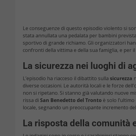
Le conseguenze di questo episodio violento si sono f
stata annullata una pedalata per bambini previst
sportivo di grande richiamo. Gli organizzatori ha
confronti della vittima e della sua famiglia, e per
La sicurezza nei luoghi di 
L’episodio ha riacceso il dibattito sulla
sicurezza
n
diverse occasioni. Le autorità locali e le forze del
non si ripetano. Si stanno già valutando nuove misur
rissa di
San Benedetto del Tronto
è solo l’ultimo
locale, segnando un preoccupante incremento dell
La risposta della comunità e
Le indagini sono in corso e i carabinieri stanno cer