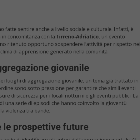
atte sentire anche a livello sociale e culturale. Infatti, è
a in concomitanza con la
Tirreno-Adriatico
, un evento
nno ritenuto opportuno sospendere l’attività per rispetto ne
 il clima di apprensione generato nella comunità.
aggregazione giovanile
ei luoghi di aggregazione giovanile, un tema già trattato in
l’ordine sono sotto pressione per garantire che simili eventi
e di sicurezza per i locali notturni e gli eventi pubblici. La
 di una serie di episodi che hanno coinvolto la gioventù
a violenza tra bande.
 le prospettive future
cando di identificare gli autori dell’aggressione mortale. Al