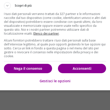
 l’ospedale
Madonna del Soccorso
di
San Benedetto del
Scopri di più
I tuoi dati personali verranno trattati da 327 partner e le informazioni
raccolte dal tuo dispositivo (come cookie, identificatori univoci e altri dati
le autorità
del dispositivo) potrebbero essere condivise con questi ultimi, da loro
visualizzate e memorizzate oppure essere usate nello specifico da
questo sito. Noi e i nostri partner potremmo utilizzare dati di
autorità locali, con il procuratore di
Ascoli Piceno
,
localizzazione esatti.
Elenco dei partner
.
carabinieri,
Domenico Barone
, che sono accorsi per
Alcuni fornitori potrebbero trattare i tuoi dati personali sulla base
o i rilievi necessari, mentre la scientifica ha avviato un
dell'interesse legittimo, al quale puoi opporti gestendo le tue opzioni qui
sotto. Cerca un link in fondo a questa pagina o nel menu del sito per
e per chiarire la dinamica dell’accaduto.
gestire o revocare il consenso nelle impostazioni della privacy e dei
cookie.
Nega il consenso
Acconsenti
Gestisci le opzioni