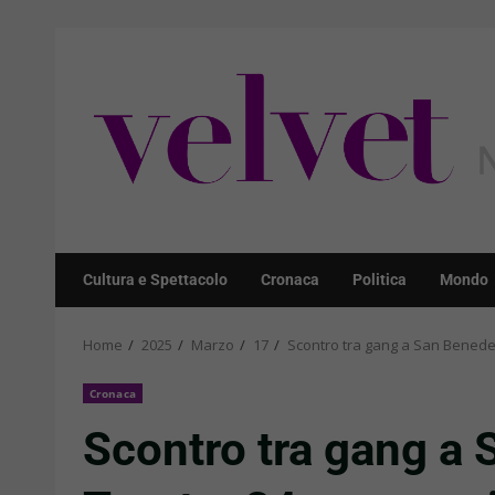
Skip
to
content
Cultura e Spettacolo
Cronaca
Politica
Mondo
Home
2025
Marzo
17
Scontro tra gang a San Benedett
Cronaca
Scontro tra gang a 