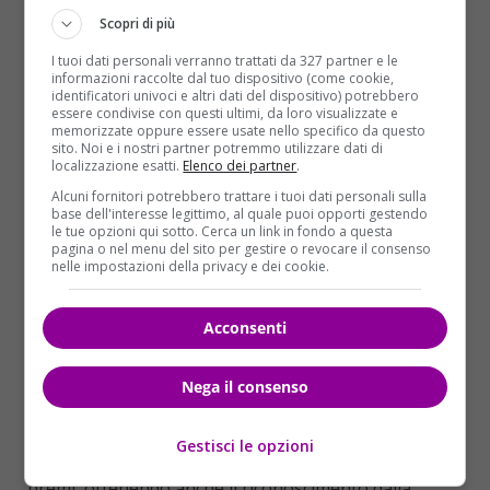
Scopri di più
I tuoi dati personali verranno trattati da 327 partner e le
informazioni raccolte dal tuo dispositivo (come cookie,
identificatori univoci e altri dati del dispositivo) potrebbero
essere condivise con questi ultimi, da loro visualizzate e
memorizzate oppure essere usate nello specifico da questo
sito. Noi e i nostri partner potremmo utilizzare dati di
localizzazione esatti.
Elenco dei partner
.
Alcuni fornitori potrebbero trattare i tuoi dati personali sulla
base dell'interesse legittimo, al quale puoi opporti gestendo
le tue opzioni qui sotto. Cerca un link in fondo a questa
“Pinocchio Reborn” di Matteo Cirillo
pagina o nel menu del sito per gestire o revocare il consenso
nelle impostazioni della privacy e dei cookie.
“Dream Car Wash” di Edoardo Brighenti
Acconsenti
Queste opere si sono distinte per originalità e
qualità narrativa.
Nega il consenso
L’impatto di “A Domani”
Gestisci le opzioni
Il corto “A Domani” ha continuato a raccogliere
premi, ottenendo anche il riconoscimento dalla