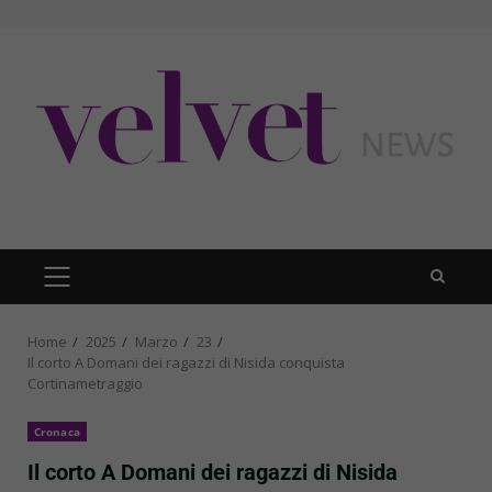
Skip
to
content
PRIMARY
MENU
Home
2025
Marzo
23
Il corto A Domani dei ragazzi di Nisida conquista
Cortinametraggio
Cronaca
Il corto A Domani dei ragazzi di Nisida