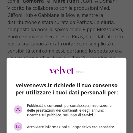
come
“Gomorra”
e
“Mare Fuori”
. Con “A Domani”,
Vicorito ha collaborato con le produzioni Mad,
Giffoni Hub e Gabbianella Movie, mentre la
distribuzione è stata curata da Pathos. La giuria,
composta da nomi di spicco come Pippo Mezzapesa,
Paolo Genovese e Francesco Piras, ha lodato il corto
per la sua capacità di affrontare con semplicità e
sensibilità temi complessi, portando lo spettatore a
una profonda riflessione su libertà e pregiudizio.
Un altro riconoscimento importante è andato a
Giulia Grandinetti
, che ha vinto il premio per la
Miglior Regia
con il suo corto
“Majonezë”
, già
velvetnews.it richiede il tuo consenso
candidato ai
David di Donatello
. Le menzioni
per utilizzare i tuoi dati personali per:
speciali sono state attribuite a:
Pubblicità e contenuti personalizzati, misurazione
delle prestazioni dei contenuti e degli annunci,
ricerche sul pubblico, sviluppo di servizi
Archiviare informazioni su dispositivo e/o accedervi