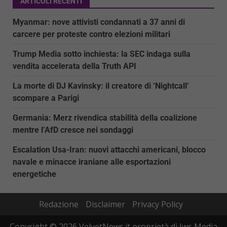
ARTICOLI RECENTI
Myanmar: nove attivisti condannati a 37 anni di
carcere per proteste contro elezioni militari
Trump Media sotto inchiesta: la SEC indaga sulla
vendita accelerata della Truth API
La morte di DJ Kavinsky: il creatore di ‘Nightcall’
scompare a Parigi
Germania: Merz rivendica stabilità della coalizione
mentre l’AfD cresce nei sondaggi
Escalation Usa-Iran: nuovi attacchi americani, blocco
navale e minacce iraniane alle esportazioni
energetiche
Redazione
Disclaimer
Privacy Policy
Copyright © 2026 VelvetNews.it proprietà di Jws Media