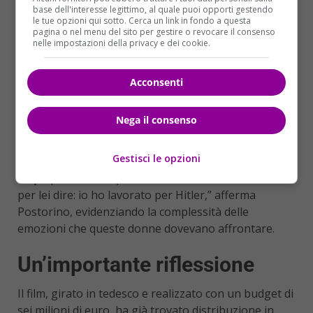
base dell'interesse legittimo, al quale puoi opporti gestendo
le tue opzioni qui sotto. Cerca un link in fondo a questa
pagina o nel menu del sito per gestire o revocare il consenso
nelle impostazioni della privacy e dei cookie.
Acconsenti
Anche
Rosella Postorino
, autrice del romanzo, è
rimasta colpita dall’aspetto umano della storia.
Nega il consenso
Racconta di come la protagonista avesse rivelato
solo in età avanzata le sue esperienze come
Gestisci le opzioni
assaggiatrice, evidenziando un senso di
vergogna e
colpa
per una complicità involontaria. “Era difficile
per lei dire: io ho lavorato per Hitler,” afferma
Postorino, evidenziando la complessità delle
emozioni che queste donne dovevano affrontare.
Un’importante riflessione
Il film, girato in tedesco e realizzato con un budget di
sei milioni di euro, ha già trovato distribuzione in