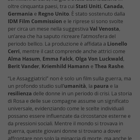
oltre cinquanta paesi, tra cui
Stati Uniti
,
Canada
,
Germania
e
Regno Unito
. È stato sostenuto dalla
IDM Film Commission
e le riprese si sono svolte
per circa un mese nella suggestiva
Val Venosta
,
un’area che ha saputo ricreare l’atmosfera del
periodo bellico. La produzione è affidata a
Lionello
Cerri
, mentre il cast comprende anche attrici come
Alma Hasum
,
Emma Falck
,
Olga Von Luckwald
,
Berit Vander
,
Kriemhild Hamann
e
Thea Rashe
.
“Le Assaggiatrici” non è solo un film sulla guerra, ma
un profondo studio sull’
umanità
, la
paura
e la
resilienza
delle donne in un periodo di crisi. La storia
di Rosa e delle sue compagne assume un significato
universale, evidenziando come le scelte individuali
possano essere influenzate da circostanze esterne e
da pressioni sociali. Mentre il mondo si trovava in
guerra, queste giovani donne si trovano a dover
affrontare non solo la minaccia di morte, ma anche le