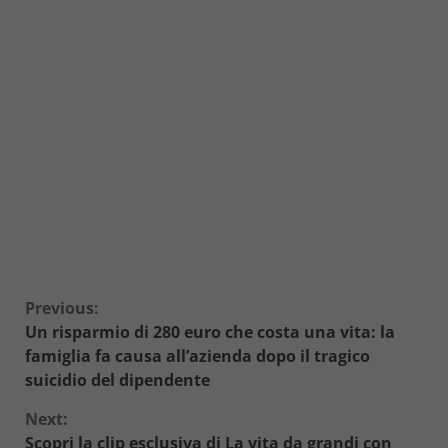
Continue
Previous:
Un risparmio di 280 euro che costa una vita: la
Reading
famiglia fa causa all’azienda dopo il tragico
suicidio del dipendente
Next:
Scopri la clip esclusiva di La vita da grandi con