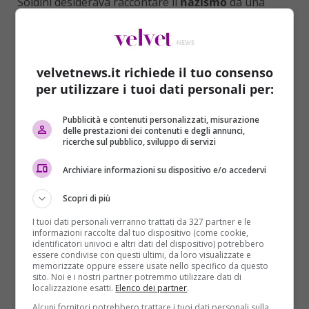
Soldini desiderava raccontare il
nazismo
da una
prospettiva interna, presentando personaggi
femminili con una profondità raramente vista nel
cinema. Come afferma, “spesso i personaggi
femminili sono raccontati in modo superficiale”, ma
velvetnews.it richiede il tuo consenso
in “Le Assaggiatrici” le donne sono rappresentate
per utilizzare i tuoi dati personali per:
nella loro complessità. Per questo, la sceneggiatura
è stata elaborata da un team di scrittrici, tra cui
Pubblicità e contenuti personalizzati, misurazione
delle prestazioni dei contenuti e degli annunci,
Cristina Comencini
,
Giulia Calenda
e
Ilaria
ricerche sul pubblico, sviluppo di servizi
Macchia
, prima di essere parzialmente riscritta dal
regista insieme a
Doriana Leondeff
e
Lucio Ricca
.
Archiviare informazioni su dispositivo e/o accedervi
Scopri di più
I tuoi dati personali verranno trattati da 327 partner e le
informazioni raccolte dal tuo dispositivo (come cookie,
identificatori univoci e altri dati del dispositivo) potrebbero
essere condivise con questi ultimi, da loro visualizzate e
memorizzate oppure essere usate nello specifico da questo
sito. Noi e i nostri partner potremmo utilizzare dati di
localizzazione esatti.
Elenco dei partner
.
Alcuni fornitori potrebbero trattare i tuoi dati personali sulla