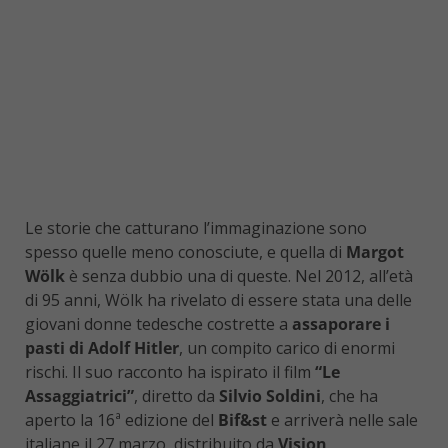
Le storie che catturano l’immaginazione sono
spesso quelle meno conosciute, e quella di
Margot
Wölk
è senza dubbio una di queste. Nel 2012, all’età
di 95 anni, Wölk ha rivelato di essere stata una delle
giovani donne tedesche costrette a
assaporare i
pasti di Adolf Hitler
, un compito carico di enormi
rischi. Il suo racconto ha ispirato il film
“Le
Assaggiatrici”
, diretto da
Silvio Soldini
, che ha
aperto la 16ª edizione del
Bif&st
e arriverà nelle sale
italiane il 27 marzo, distribuito da
Vision
.