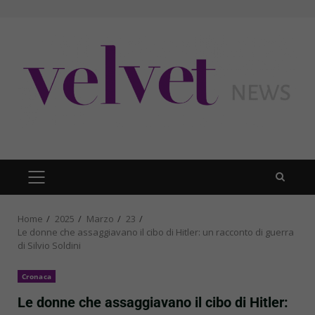
Skip
to
content
PRIMARY
MENU
Home
2025
Marzo
23
Le donne che assaggiavano il cibo di Hitler: un racconto di guerra
di Silvio Soldini
Cronaca
Le donne che assaggiavano il cibo di Hitler: