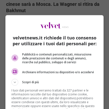
cinese sarà a Mosca. La Wagner si ritira da
Bakhmut
Angelo Bianco
25/05/2023
Li Hui, inviato speciale cinese per i negoziati, arriverà
domani a Mosca. Lo ha annunciato il Ministero...
velvetnews.it richiede il tuo consenso
Read More
per utilizzare i tuoi dati personali per:
Pubblicità e contenuti personalizzati, misurazione
delle prestazioni dei contenuti e degli annunci,
ricerche sul pubblico, sviluppo di servizi
Archiviare informazioni su dispositivo e/o accedervi
Scopri di più
I tuoi dati personali verranno trattati da 327 partner e le
informazioni raccolte dal tuo dispositivo (come cookie,
identificatori univoci e altri dati del dispositivo) potrebbero
essere condivise con questi ultimi, da loro visualizzate e
Mondo
Primo Piano
memorizzate oppure essere usate nello specifico da questo