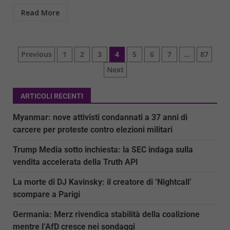
Read More
Paginazione
Previous
1
2
3
4
5
6
7
…
87
Next
degli
articoli
ARTICOLI RECENTI
Myanmar: nove attivisti condannati a 37 anni di
carcere per proteste contro elezioni militari
Trump Media sotto inchiesta: la SEC indaga sulla
vendita accelerata della Truth API
La morte di DJ Kavinsky: il creatore di ‘Nightcall’
scompare a Parigi
Germania: Merz rivendica stabilità della coalizione
mentre l’AfD cresce nei sondaggi