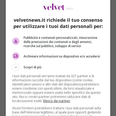
velvetnews.it richiede il tuo consenso
per utilizzare i tuoi dati personali per:
Pubblicità e contenuti personalizzati, misurazione
delle prestazioni dei contenuti e degli annunci,
ricerche sul pubblico, sviluppo di servizi
Cultura e Spettacolo
Primo Piano
Archiviare informazioni su dispositivo e/o accedervi
Vincino addio: la satira italiana perde un
genio
Scopri di più
Domenico Coviello
22/08/2018
I tuoi dati personali verranno trattati da 327 partner e le
informazioni raccolte dal tuo dispositivo (come cookie,
Il maestro del disegno satirico che sferzava i costumi
identificatori univoci e altri dati del dispositivo) potrebbero
italiani, al secolo Vincenzo Gallo, 72 anni, è...
essere condivise con questi ultimi, da loro visualizzate e
memorizzate oppure essere usate nello specifico da questo
sito. Noi e i nostri partner potremmo utilizzare dati di
Read More
localizzazione esatti.
Elenco dei partner
.
Alcuni fornitori potrebbero trattare i tuoi dati personali sulla
base dell'interesse legittimo, al quale puoi opporti gestendo