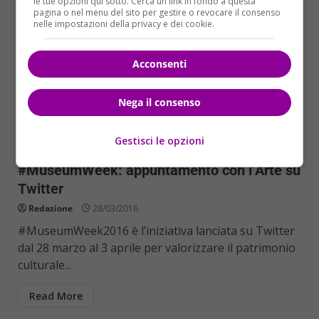
le tue opzioni qui sotto. Cerca un link in fondo a questa
pagina o nel menu del sito per gestire o revocare il consenso
nelle impostazioni della privacy e dei cookie.
Acconsenti
Nega il consenso
Mondo
Gestisci le opzioni
#MuseumWeek: appuntamento con l’Arte su
Twitter
Redazione
28/03/2016
#MuseumWeek2016 è l’iniziativa lanciata su Twitter
dal 28 marzo al 3 aprile per valorizzare il patrimonio
culturale...
Read More