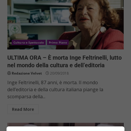
Cultura e Spettacolo
Primo Piano
ULTIMA ORA – È morta Inge Feltrinelli, lutto
nel mondo della cultura e dell’editoria
Redazione Velvet
20/09/2018
Inge Feltrinelli, 87 anni, è morta. Il mondo
dell’editoria e della cultura italiana piange la
scomparsa della...
Read More