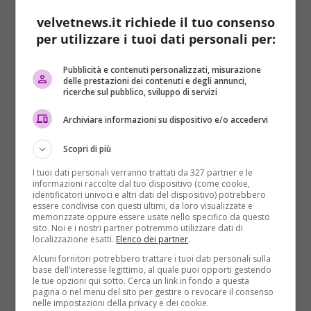
velvetnews.it richiede il tuo consenso
per utilizzare i tuoi dati personali per:
Pubblicità e contenuti personalizzati, misurazione
delle prestazioni dei contenuti e degli annunci,
ricerche sul pubblico, sviluppo di servizi
Cronaca
Primo Piano
Archiviare informazioni su dispositivo e/o accedervi
Maturità 2017, scoppia la polemica sul
Scopri di più
dizionario per la terza prova
I tuoi dati personali verranno trattati da 327 partner e le
Redazione Velvet News
26/06/2017
informazioni raccolte dal tuo dispositivo (come cookie,
Alla terza prova degli esami scritti per la Maturità
identificatori univoci e altri dati del dispositivo) potrebbero
essere condivise con questi ultimi, da loro visualizzate e
2017, lunedì 26 giugno, i liceali e gli...
memorizzate oppure essere usate nello specifico da questo
sito. Noi e i nostri partner potremmo utilizzare dati di
localizzazione esatti.
Elenco dei partner
.
Read More
Alcuni fornitori potrebbero trattare i tuoi dati personali sulla
base dell'interesse legittimo, al quale puoi opporti gestendo
le tue opzioni qui sotto. Cerca un link in fondo a questa
ARTICOLI RECENTI
pagina o nel menu del sito per gestire o revocare il consenso
nelle impostazioni della privacy e dei cookie.