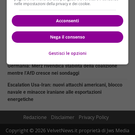
nelle impostazioni della privacy e dei cookie.
Myanmar: nove attivisti condannati a 37 anni di
carcere per proteste contro elezioni militari
Acconsenti
Trump Media sotto inchiesta: la SEC indaga sulla
vendita accelerata della Truth API
Nega il consenso
La morte di DJ Kavinsky: il creatore di ‘Nightcall’
Gestisci le opzioni
scompare a Parigi
Germania: Merz rivendica stabilità della coalizione
mentre l’AfD cresce nei sondaggi
Escalation Usa-Iran: nuovi attacchi americani, blocco
navale e minacce iraniane alle esportazioni
energetiche
Redazione
Disclaimer
Privacy Policy
Copyright © 2026 VelvetNews.it proprietà di Jws Media