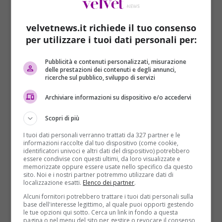
velvetnews.it richiede il tuo consenso
per utilizzare i tuoi dati personali per:
Pubblicità e contenuti personalizzati, misurazione
delle prestazioni dei contenuti e degli annunci,
Cronaca
ricerche sul pubblico, sviluppo di servizi
Giuseppe Guerrera e Numa Cellini per la
Archiviare informazioni su dispositivo e/o accedervi
Giornata del Sollievo
Scopri di più
Redazione
29/05/2016
I tuoi dati personali verranno trattati da 327 partner e le
Il Policlinico Gemelli di Roma ha ospitato la XV
informazioni raccolte dal tuo dispositivo (come cookie,
Edizione della Giornata del Sollievo organizzata dalla
identificatori univoci e altri dati del dispositivo) potrebbero
essere condivise con questi ultimi, da loro visualizzate e
Fondazione...
memorizzate oppure essere usate nello specifico da questo
sito. Noi e i nostri partner potremmo utilizzare dati di
localizzazione esatti.
Elenco dei partner
.
Read More
Alcuni fornitori potrebbero trattare i tuoi dati personali sulla
base dell'interesse legittimo, al quale puoi opporti gestendo
le tue opzioni qui sotto. Cerca un link in fondo a questa
ARTICOLI RECENTI
pagina o nel menu del sito per gestire o revocare il consenso