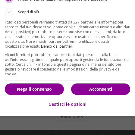
Scopri di più
I tuoi dati personali verranno trattati da 327 partner e le informazioni
raccolte dal tuo dispositivo (come cookie, identificatori univoci e altri dati
del dispositivo) potrebbero essere condivise con questi ultimi, da loro
visualizzate e memorizzate oppure essere usate nello specifico da
Cronaca
questo sito. Noi e i nostri partner potremmo utilizzare dati di
localizzazione esatti.
Elenco dei partner
.
ro nel suo locale. “Ora
Shock a Lodi: ladro sorpreso
Alcuni fornitori potrebbero trattare i tuoi dati personali sulla base
ria ma ho paura”
nell’osteria, il titolare spara e lo
dell'interesse legittimo, al quale puoi opporti gestendo le tue opzioni qui
uccide
sotto. Cerca un link in fondo a questa pagina o nel menu del sito per
elvet News
13/03/2017
gestire o revocare il consenso nelle impostazioni della privacy e dei
Redazione Velvet News
10/03/2017
cookie.
eo, 67 anni, è
Una tentata rapina finisce in una
 omicidio volontario.
sparatoria. Morto uno dei
Nega il consenso
Acconsenti
 un ladro che con dei...
malviventi, ferito il titolare del
locale, 67...
Gestisci le opzioni
Read More