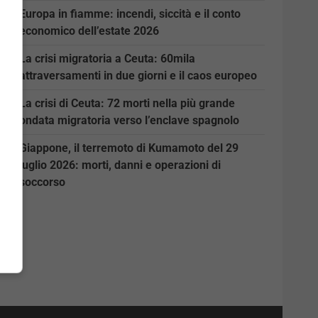
Europa in fiamme: incendi, siccità e il conto
economico dell’estate 2026
La crisi migratoria a Ceuta: 60mila
attraversamenti in due giorni e il caos europeo
La crisi di Ceuta: 72 morti nella più grande
ondata migratoria verso l’enclave spagnolo
Giappone, il terremoto di Kumamoto del 29
luglio 2026: morti, danni e operazioni di
soccorso