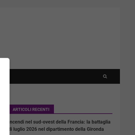
ARTICOLI RECENTI
Incendi nel sud-ovest della Francia: la battaglia
di luglio 2026 nel dipartimento della Gironda