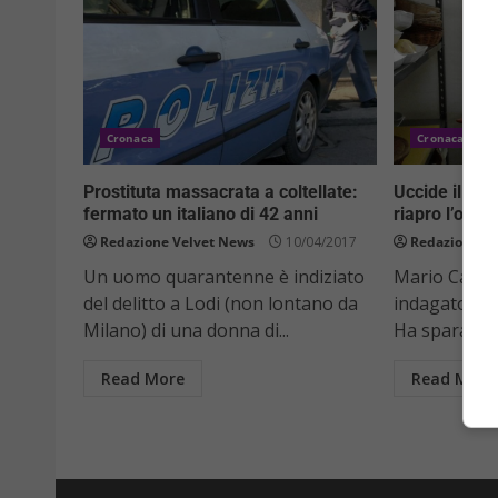
Cronaca
Cronaca
Prostituta massacrata a coltellate:
Uccide il lad
fermato un italiano di 42 anni
riapro l’oste
Redazione Velvet News
10/04/2017
Redazione V
Un uomo quarantenne è indiziato
Mario Cattan
del delitto a Lodi (non lontano da
indagato per
Milano) di una donna di...
Ha sparato a
Read More
Read More