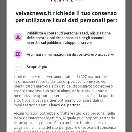
velvetnews.it richiede il tuo consenso
per utilizzare i tuoi dati personali per:
Pubblicità e contenuti personalizzati, misurazione
delle prestazioni dei contenuti e degli annunci,
ricerche sul pubblico, sviluppo di servizi
Cronaca
Archiviare informazioni su dispositivo e/o accedervi
Addio a Maria Pia Fusco, una delle firme
migliori del cinema
Scopri di più
Redazione
14/12/2016
I tuoi dati personali verranno trattati da 327 partner e le
informazioni raccolte dal tuo dispositivo (come cookie,
La giornalista di Repubblica muore a Roma all’età di
identificatori univoci e altri dati del dispositivo) potrebbero
77 anni. Firma storica del cinema, ha seguito...
essere condivise con questi ultimi, da loro visualizzate e
memorizzate oppure essere usate nello specifico da questo
sito. Noi e i nostri partner potremmo utilizzare dati di
Read More
localizzazione esatti.
Elenco dei partner
.
Alcuni fornitori potrebbero trattare i tuoi dati personali sulla
base dell'interesse legittimo, al quale puoi opporti gestendo
ARTICOLI RECENTI
le tue opzioni qui sotto. Cerca un link in fondo a questa
pagina o nel menu del sito per gestire o revocare il consenso