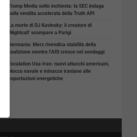
Trump Media sotto inchiesta: la SEC indaga
sulla vendita accelerata della Truth API
La morte di DJ Kavinsky: il creatore di
‘Nightcall’ scompare a Parigi
Germania: Merz rivendica stabilità della
coalizione mentre l’AfD cresce nei sondaggi
Escalation Usa-Iran: nuovi attacchi americani,
blocco navale e minacce iraniane alle
esportazioni energetiche