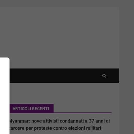
ARTICOLI RECENTI
Myanmar: nove attivisti condannati a 37 anni di
carcere per proteste contro elezioni militari