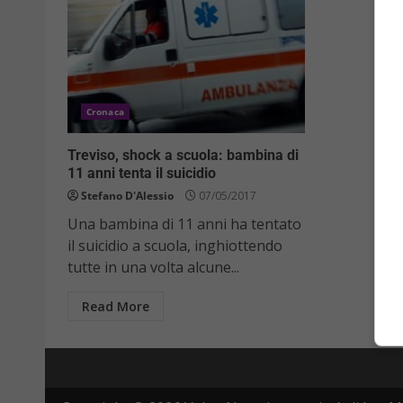
Cronaca
Treviso, shock a scuola: bambina di
11 anni tenta il suicidio
Stefano D'Alessio
07/05/2017
Una bambina di 11 anni ha tentato
il suicidio a scuola, inghiottendo
tutte in una volta alcune...
Read More