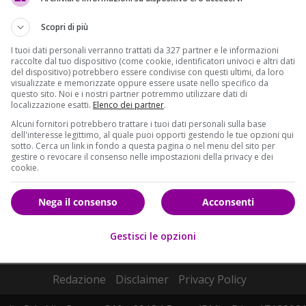
Scopri di più
I tuoi dati personali verranno trattati da 327 partner e le informazioni
raccolte dal tuo dispositivo (come cookie, identificatori univoci e altri dati
del dispositivo) potrebbero essere condivise con questi ultimi, da loro
visualizzate e memorizzate oppure essere usate nello specifico da
questo sito. Noi e i nostri partner potremmo utilizzare dati di
localizzazione esatti.
Elenco dei partner
.
Alcuni fornitori potrebbero trattare i tuoi dati personali sulla base
dell'interesse legittimo, al quale puoi opporti gestendo le tue opzioni qui
sotto. Cerca un link in fondo a questa pagina o nel menu del sito per
gestire o revocare il consenso nelle impostazioni della privacy e dei
cookie.
Nega il consenso
Acconsenti
Gestisci le opzioni
Redazione
Disclaimer
Privacy Policy