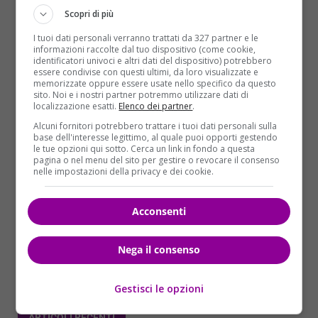
Scopri di più
I tuoi dati personali verranno trattati da 327 partner e le
informazioni raccolte dal tuo dispositivo (come cookie,
identificatori univoci e altri dati del dispositivo) potrebbero
essere condivise con questi ultimi, da loro visualizzate e
memorizzate oppure essere usate nello specifico da questo
sito. Noi e i nostri partner potremmo utilizzare dati di
localizzazione esatti.
Elenco dei partner
.
Alcuni fornitori potrebbero trattare i tuoi dati personali sulla
Cronaca
base dell'interesse legittimo, al quale puoi opporti gestendo
le tue opzioni qui sotto. Cerca un link in fondo a questa
pagina o nel menu del sito per gestire o revocare il consenso
Blitz a Milano: “Le mani della mafia sulla
nelle impostazioni della privacy e dei cookie.
Lidl e sui vigilantes del tribunale”
Redazione Velvet News
15/05/2017
Acconsenti
Retata all’alba fra Milano, Lombardia e Sicilia: 15
arresti e due fermi per le attività criminali di una...
Nega il consenso
Read More
Gestisci le opzioni
ARTICOLI RECENTI