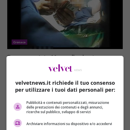
Cronaca
Roma, arrestate 11 guardie giurate.
L’accusa: “Rubavano dalle macchinette
Atac”
Domenico Coviello
05/12/2018
velvetnews.it richiede il tuo consenso
Sono state arrestate a Roma, e poste ai domiciliari,
per utilizzare i tuoi dati personali per:
11 guardie giurate. Sono accusate di avere rubato...
Pubblicità e contenuti personalizzati, misurazione
delle prestazioni dei contenuti e degli annunci,
Read More
ricerche sul pubblico, sviluppo di servizi
Archiviare informazioni su dispositivo e/o accedervi