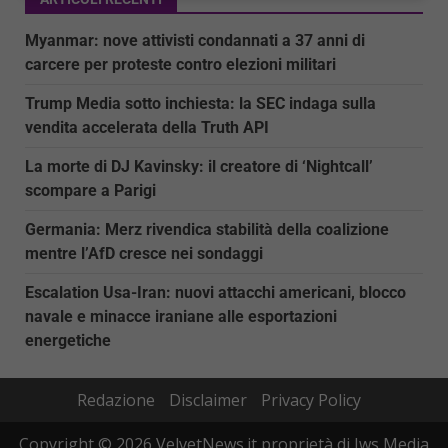
Myanmar: nove attivisti condannati a 37 anni di
carcere per proteste contro elezioni militari
Trump Media sotto inchiesta: la SEC indaga sulla
vendita accelerata della Truth API
La morte di DJ Kavinsky: il creatore di ‘Nightcall’
scompare a Parigi
Germania: Merz rivendica stabilità della coalizione
mentre l’AfD cresce nei sondaggi
Escalation Usa-Iran: nuovi attacchi americani, blocco
navale e minacce iraniane alle esportazioni
energetiche
Redazione
Disclaimer
Privacy Policy
Copyright © 2026 VelvetNews.it proprietà di Jws Media