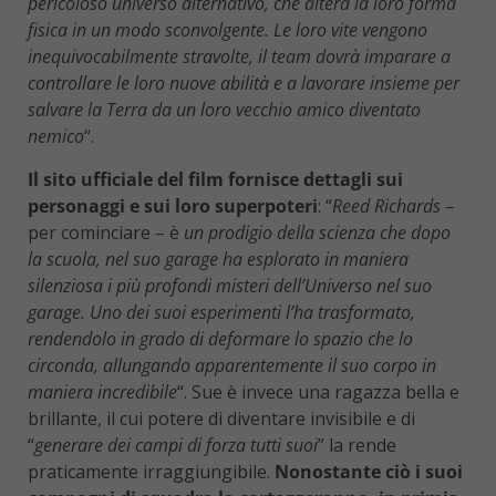
pericoloso universo alternativo, che altera la loro forma
fisica in un modo sconvolgente. Le loro vite vengono
inequivocabilmente stravolte, il team dovrà imparare a
controllare le loro nuove abilità e a lavorare insieme per
salvare la Terra da un loro vecchio amico diventato
nemico
“.
Il sito ufficiale del film fornisce dettagli sui
personaggi e sui loro superpoteri
: “
Reed Richards
–
per cominciare – è
un prodigio della scienza che dopo
la scuola, nel suo garage ha esplorato in maniera
silenziosa i più profondi misteri dell’Universo nel suo
garage. Uno dei suoi esperimenti l’ha trasformato,
rendendolo in grado di deformare lo spazio che lo
circonda, allungando apparentemente il suo corpo in
maniera incredibile
“. Sue è invece una ragazza bella e
brillante, il cui potere di diventare invisibile e di
“
generare dei campi di forza tutti suoi
” la rende
praticamente irraggiungibile.
Nonostante ciò i suoi