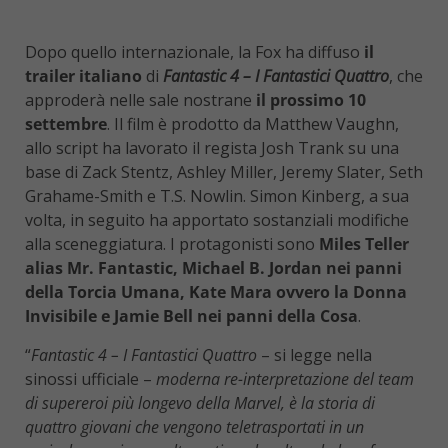
Dopo quello internazionale, la Fox ha diffuso
il
trailer italiano
di
Fantastic 4 – I Fantastici Quattro
, che
approderà nelle sale nostrane
il prossimo 10
settembre
. Il film è prodotto da Matthew Vaughn,
allo script ha lavorato il regista Josh Trank su una
base di Zack Stentz, Ashley Miller, Jeremy Slater, Seth
Grahame-Smith e T.S. Nowlin. Simon Kinberg, a sua
volta, in seguito ha apportato sostanziali modifiche
alla sceneggiatura. I protagonisti sono
Miles Teller
alias Mr. Fantastic, Michael B. Jordan nei panni
della Torcia Umana, Kate Mara ovvero la Donna
Invisibile e Jamie Bell nei panni della Cosa
.
“
Fantastic 4 – I Fantastici Quattro
– si legge nella
sinossi ufficiale –
moderna re-interpretazione del team
di supereroi più longevo della Marvel, è la storia di
quattro giovani che vengono teletrasportati in un