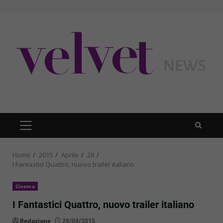
Skip
to
content
PRIMARY
MENU
Home
2015
Aprile
28
I Fantastici Quattro, nuovo trailer italiano
Cinema
I Fantastici Quattro, nuovo trailer italiano
Redazione
28/04/2015