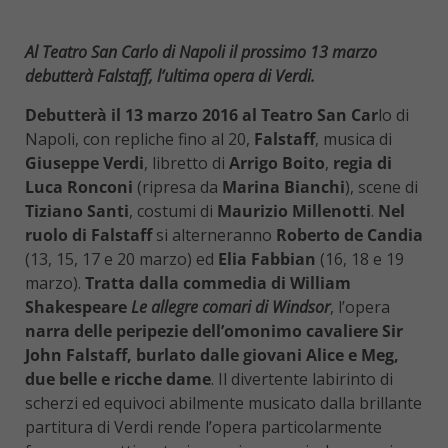
Al Teatro San Carlo di Napoli il prossimo 13 marzo
debutterà Falstaff, l’ultima opera di Verdi.
Debutterà il 13 marzo 2016 al Teatro San Car
lo di
Napoli, con repliche fino al 20,
Falstaff
, musica di
Giuseppe Verdi
, libretto di
Arrigo Boito
,
regia di
Luca Ronconi
(ripresa da
Marina Bianchi
), scene di
Tiziano Santi
, costumi di
Maurizio Millenotti
.
Nel
ruolo di Falstaff
si alterneranno
Roberto de Candia
(13, 15, 17 e 20 marzo) ed
Elia Fabbian
(16, 18 e 19
marzo).
Tratta dalla commedia di William
Shakespeare
Le allegre comari di Windsor
, l’opera
narra delle peripezie dell’omonimo cavaliere
Sir
John Falstaff, burlato dalle giovani Alice e Meg,
due belle e ricche dame
. Il divertente labirinto di
scherzi ed equivoci abilmente musicato dalla brillante
partitura di Verdi rende l’opera particolarmente