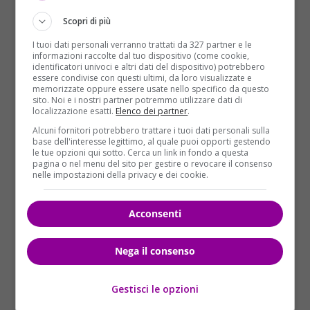
Scopri di più
I tuoi dati personali verranno trattati da 327 partner e le
informazioni raccolte dal tuo dispositivo (come cookie,
identificatori univoci e altri dati del dispositivo) potrebbero
essere condivise con questi ultimi, da loro visualizzate e
memorizzate oppure essere usate nello specifico da questo
sito. Noi e i nostri partner potremmo utilizzare dati di
L’allestimento è del Teatro di San Carlo
, in
localizzazione esatti.
Elenco dei partner
.
coproduzione con il Teatro Petruzzelli
di Bari e con
Alcuni fornitori potrebbero trattare i tuoi dati personali sulla
la
Fondazione Teatro del Maggio Musicale
base dell'interesse legittimo, al quale puoi opporti gestendo
le tue opzioni qui sotto. Cerca un link in fondo a questa
Fiorentino
. In scena
Orchestra e Coro del Teatro di
pagina o nel menu del sito per gestire o revocare il consenso
San Carlo
diretti da
Pinchas Steinberg
.
Falstaff
è
nelle impostazioni della privacy e dei cookie.
l’ultima opera di
Giuseppe Verdi
in tre atti, che
ebbe la sua
prima rappresentazione al Teatro alla
Acconsenti
Scala
di
Milano
il 9 Febbraio 1893.
L’azione si
svolge all’inizio del XV secolo durante il regno di
Nega il consenso
Enrico IV A Windsor
. All’interno dell’osteria della
Giarrattiera il dottor Cajus si scaglia contro Falstaff e
Gestisci le opzioni
i suoi servi, Pistola e Bardolfo, accusandoli di averlo
derubato dopo averlo fatto ubriacare.
Falstaff