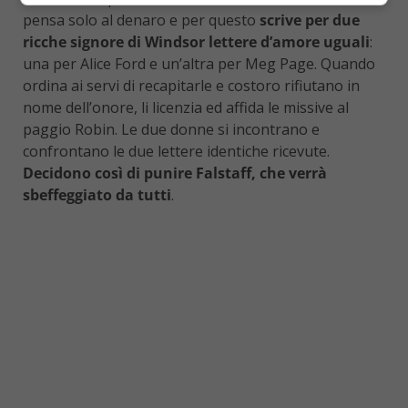
pensa solo al denaro e per questo
scrive per due
ricche signore di Windsor lettere d’amore uguali
:
una per Alice Ford e un’altra per Meg Page. Quando
ordina ai servi di recapitarle e costoro rifiutano in
nome dell’onore, li licenzia ed affida le missive al
paggio Robin. Le due donne si incontrano e
confrontano le due lettere identiche ricevute.
Decidono così di punire Falstaff, che verrà
sbeffeggiato da tutti
.