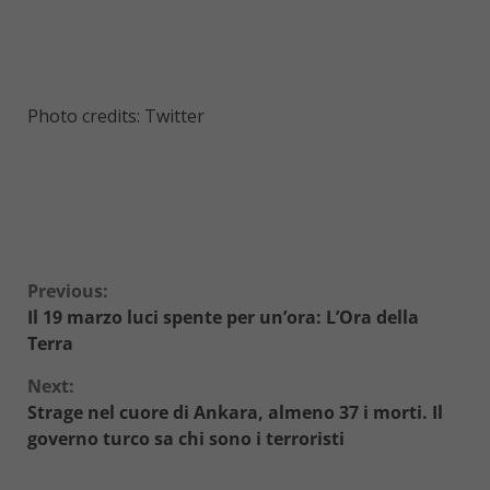
Photo credits: Twitter
Continue
Previous:
Il 19 marzo luci spente per un’ora: L’Ora della
Reading
Terra
Next:
Strage nel cuore di Ankara, almeno 37 i morti. Il
governo turco sa chi sono i terroristi