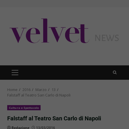
Skip
to
content
PRIMARY
MENU
Home
2016
Marzo
13
Falstaff al Teatro San Carlo di Napoli
Cultura e Spettacolo
Falstaff al Teatro San Carlo di Napoli
Redazione
13/03/2016