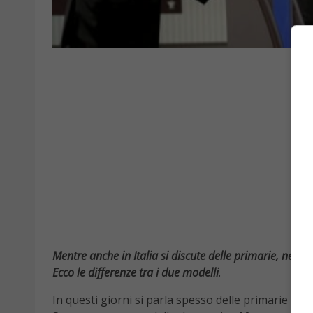
Mentre anche in Italia si discute delle primarie, negli
Ecco le differenze tra i due modelli
.
In questi giorni si parla spesso delle primarie sia in