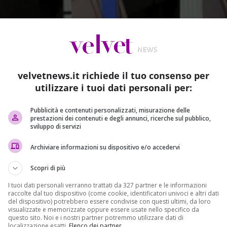
velvetnews.it richiede il tuo consenso per
utilizzare i tuoi dati personali per:
Pubblicità e contenuti personalizzati, misurazione delle
prestazioni dei contenuti e degli annunci, ricerche sul pubblico,
sviluppo di servizi
Archiviare informazioni su dispositivo e/o accedervi
Scopri di più
 Stati Uniti proseguono le votazioni per le Primarie Repubblicane.
I tuoi dati personali verranno trattati da 327 partner e le informazioni
raccolte dal tuo dispositivo (come cookie, identificatori univoci e altri dati
del dispositivo) potrebbero essere condivise con questi ultimi, da loro
visualizzate e memorizzate oppure essere usate nello specifico da
 Italia che negli Stati Uniti. Per molti le votazioni negli
questo sito. Noi e i nostri partner potremmo utilizzare dati di
localizzazione esatti.
Elenco dei partner
.