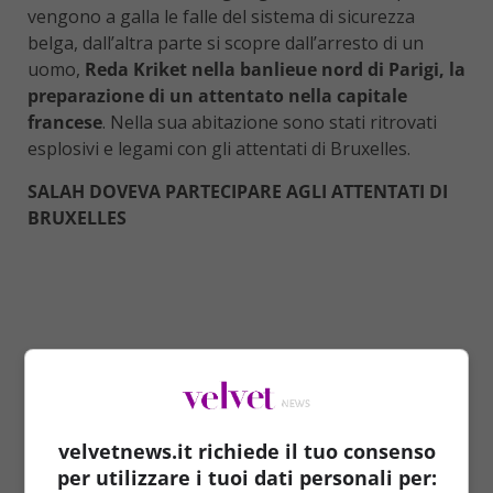
vengono a galla le falle del sistema di sicurezza
belga, dall’altra parte si scopre dall’arresto di un
uomo,
Reda Kriket nella banlieue nord di Parigi, la
preparazione di un attentato nella capitale
francese
. Nella sua abitazione sono stati ritrovati
esplosivi e legami con gli attentati di Bruxelles.
SALAH DOVEVA PARTECIPARE AGLI ATTENTATI DI
BRUXELLES
velvetnews.it richiede il tuo consenso
per utilizzare i tuoi dati personali per: