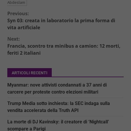
Abdeslam
Continue
Previous:
Syn 03: creata in laboratorio la prima forma di
Reading
vita artificiale
Next:
Francia, scontro tra minibus a camion: 12 morti,
feriti 2 italiani
ARTICOLI RECENTI
Myanmar: nove attivisti condannati a 37 anni di
carcere per proteste contro elezioni militari
Trump Media sotto inchiesta: la SEC indaga sulla
vendita accelerata della Truth API
La morte di DJ Kavinsky: il creatore di ‘Nightcall’
scompare a Parigi