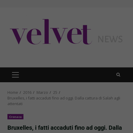
Skip
to
content
PRIMARY
MENU
Home
2016
Marzo
25
Bruxelles, i fatti accaduti fino ad oggi. Dalla cattura di Salah agli
attentati
Cronaca
Bruxelles, i fatti accaduti fino ad oggi. Dalla