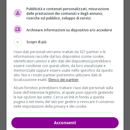
Pubblicità e contenuti personalizzati, misurazione
delle prestazioni dei contenuti e degli annunci,
ricerche sul pubblico, sviluppo di servizi
Secondo le indagini svolte dagli inquirenti e tutt’ora
Archiviare informazioni su dispositivo e/o accedervi
in corso sullo svolgimento degli attentati di
Bruxelles
,
Salah
avrebbe dovuto partecipare agli
Scopri di più
attentati, sparando con un mitra tra la folla, mentre i
I tuoi dati personali verranno trattati da 327 partner e le
due kamikaze si facevano esplodere. Questa è
informazioni raccolte dal tuo dispositivo (come cookie,
l’ipotesi degli investigatori che hanno raccolto le
identificatori univoci e altri dati del dispositivo) potrebbero
essere condivise con questi ultimi, da loro visualizzate e
prove per credere nell’ipotesi il piano d’attacco di
memorizzate oppure essere usate nello specifico da questo
Bruxelles è stato pensato simile a quello del 13
sito. Noi e i nostri partner potremmo utilizzare dati di
localizzazione esatti.
Elenco dei partner
.
novembre a Parigi.
Salah aveva il compito di
Alcuni fornitori potrebbero trattare i tuoi dati personali sulla
sparare sulla folla per strada, mentre gli altri
base dell'interesse legittimo, al quale puoi opporti gestendo
complici si facevano saltare in aria all’aeroporto
le tue opzioni qui sotto. Cerca un link in fondo a questa
pagina o nel menu del sito per gestire o revocare il consenso
di Zavantem e nella metro di Maelbeek
.
La data
nelle impostazioni della privacy e dei cookie.
fissata per il giorno della strage era il 28 marzo, il
giorno di Pasquetta
. Ma per fortuna uno dei
Acconsenti
complici è stato ucciso dalla polizia il 15 marzo