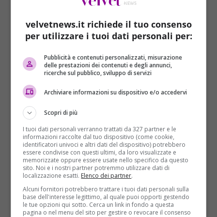
concretizzata e la società è stata chiusa
“.
Tra gli altri
italiani implicati nella vicenda lo stilista
velvetnews.it richiede il tuo consenso
Valentino Garavani
e
due grandi gruppi finanziari
per utilizzare i tuoi dati personali per:
come Unicredit
e
UBI Banca
.
Pubblicità e contenuti personalizzati, misurazione
delle prestazioni dei contenuti e degli annunci,
ricerche sul pubblico, sviluppo di servizi
Archiviare informazioni su dispositivo e/o accedervi
Scopri di più
I tuoi dati personali verranno trattati da 327 partner e le
informazioni raccolte dal tuo dispositivo (come cookie,
identificatori univoci e altri dati del dispositivo) potrebbero
essere condivise con questi ultimi, da loro visualizzate e
memorizzate oppure essere usate nello specifico da questo
sito. Noi e i nostri partner potremmo utilizzare dati di
localizzazione esatti.
Elenco dei partner
.
Alcuni fornitori potrebbero trattare i tuoi dati personali sulla
base dell'interesse legittimo, al quale puoi opporti gestendo
le tue opzioni qui sotto. Cerca un link in fondo a questa
pagina o nel menu del sito per gestire o revocare il consenso