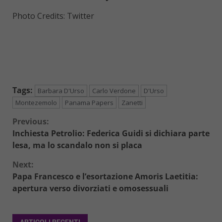
Photo Credits: Twitter
Tags:
Barbara D'Urso
Carlo Verdone
D'Urso
Montezemolo
Panama Papers
Zanetti
Continue
Previous:
Inchiesta Petrolio: Federica Guidi si dichiara parte
Reading
lesa, ma lo scandalo non si placa
Next:
Papa Francesco e l’esortazione Amoris Laetitia:
apertura verso divorziati e omosessuali
ARTICOLI RECENTI