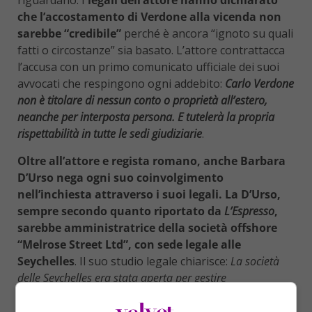
riguardano. I
legali dell’attore hanno dichiarato
che l’accostamento di Verdone alla vicenda non
sarebbe “credibile”
perché è ancora “ignoto su quali
fatti o circostanze” sia basato. L’attore contrattacca
l’accusa con un primo comunicato ufficiale dei suoi
avvocati che respingono ogni addebito:
Carlo Verdone
non è titolare di nessun conto o proprietà all’estero,
neanche per interposta persona. E tutelerà la propria
rispettabilità in tutte le sedi giudiziarie
.
Oltre all’attore e regista romano, anche Barbara
D’Urso nega ogni suo coinvolgimento
nell’inchiesta
attraverso i suoi legali.
La D’Urso
,
sempre secondo quanto riportato da
L’Espresso
,
sarebbe amministratrice della
società offshore
“Melrose Street Ltd”, con sede legale alle
Seychelles
. Il suo studio legale chiarisce:
La società
delle Seychelles era stata aperta per gestire
un’operazione immobiliare in Costa Azzurra. Tuttavia,
come spiegano gli avvocati,
l’operazione non si è mai