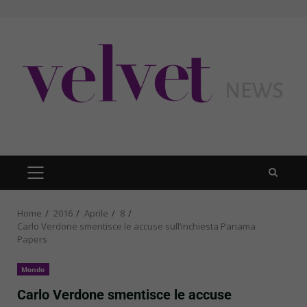
Skip
to
content
PRIMARY
MENU
Home
2016
Aprile
8
Carlo Verdone smentisce le accuse sull’inchiesta Panama
Papers
Mondo
Carlo Verdone smentisce le accuse