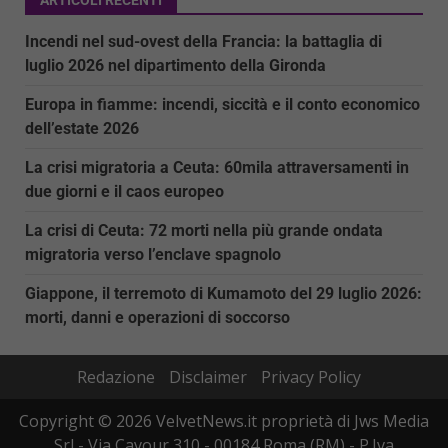
Incendi nel sud-ovest della Francia: la battaglia di
luglio 2026 nel dipartimento della Gironda
Europa in fiamme: incendi, siccità e il conto economico
dell’estate 2026
La crisi migratoria a Ceuta: 60mila attraversamenti in
due giorni e il caos europeo
La crisi di Ceuta: 72 morti nella più grande ondata
migratoria verso l’enclave spagnolo
Giappone, il terremoto di Kumamoto del 29 luglio 2026:
morti, danni e operazioni di soccorso
Redazione
Disclaimer
Privacy Policy
Copyright © 2026 VelvetNews.it proprietà di Jws Media
Srl - Via Cavour 310 - 00184 Roma (RM) - P.Iva