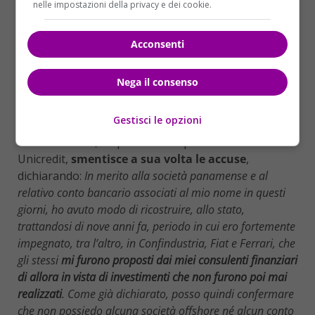
nelle impostazioni della privacy e dei cookie.
Acconsenti
Nega il consenso
Gestisci le opzioni
Montezemolo
, in qualità di vicepresidente di
Unicredit,
smentisce a sua volta le accuse
,
dichiarando:
In merito alla società panamense e al
relativo conto bancario associati al mio nome in questi
giorni, ho avuto modo di ricostruire, allo stato,
trattandosi di nove anni fa, periodo in cui ero fortemente
impegnato, tra l’altro, in Confindustria, Fiat e Ferrari, che
gli stessi
mi furono proposti dai miei consulenti finanziari
di allora in vista di investimenti che non furono poi mai
realizzati
. Come già dichiarato, posso quindi confermare
che non possiedo alcuna società offshore né alcun conto