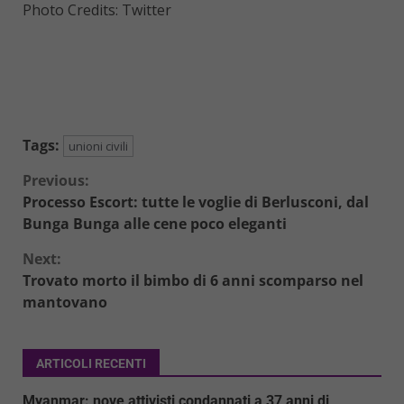
Photo Credits: Twitter
Tags:
unioni civili
Continue
Previous:
Processo Escort: tutte le voglie di Berlusconi, dal
Reading
Bunga Bunga alle cene poco eleganti
Next:
Trovato morto il bimbo di 6 anni scomparso nel
mantovano
ARTICOLI RECENTI
Myanmar: nove attivisti condannati a 37 anni di