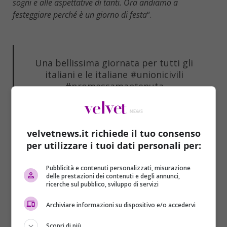
sogni e alle aspettative di tanti. Ora andiamo a
festeggiare perché è un giorno di festa
“.
Una bellissima giornata per tutti gli
italiani e le italiane
#unionicivili
#promessamantenuta
velvetnews.it richiede il tuo consenso
per utilizzare i tuoi dati personali per:
Pubblicità e contenuti personalizzati, misurazione
delle prestazioni dei contenuti e degli annunci,
ricerche sul pubblico, sviluppo di servizi
Archiviare informazioni su dispositivo e/o accedervi
Scopri di più