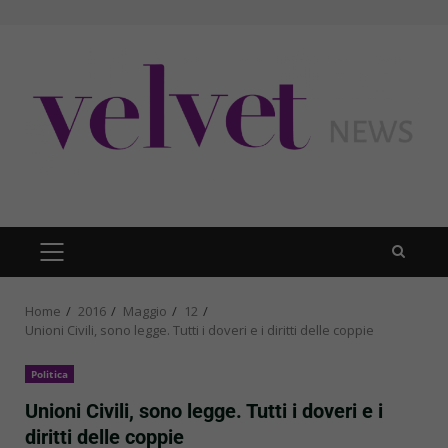
Skip
to
content
PRIMARY
MENU
Home
2016
Maggio
12
Unioni Civili, sono legge. Tutti i doveri e i diritti delle coppie
Politica
Unioni Civili, sono legge. Tutti i doveri e i
diritti delle coppie