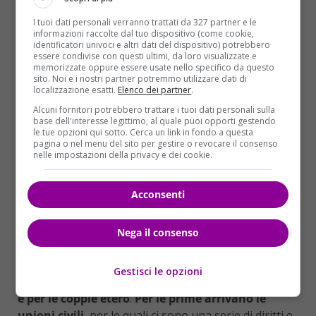
I tuoi dati personali verranno trattati da 327 partner e le
informazioni raccolte dal tuo dispositivo (come cookie,
— maria elena boschi (@meb)
11 maggio
identificatori univoci e altri dati del dispositivo) potrebbero
essere condivise con questi ultimi, da loro visualizzate e
2016
memorizzate oppure essere usate nello specifico da questo
sito. Noi e i nostri partner potremmo utilizzare dati di
localizzazione esatti.
Elenco dei partner
.
Alcuni fornitori potrebbero trattare i tuoi dati personali sulla
ECCO COSA PREVEDE IL TESTO
base dell'interesse legittimo, al quale puoi opporti gestendo
le tue opzioni qui sotto. Cerca un link in fondo a questa
pagina o nel menu del sito per gestire o revocare il consenso
L’unione deve essere sottoscritta
a un ufficiale
nelle impostazioni della privacy e dei cookie.
civile, alla presenza di due testimoni e iscritta in un
registro comunale.
Le cause impeditive dell’unione
Acconsenti
possono essere
: se una delle parti è ancora sposata,
su una delle due persone ha meno di 18 anni (salvo
autorizzazione), se ha un legame di parentela con il
Nega il consenso
compagno, se è stata condannata per omicidio.
La
legge sulle Unioni civili introduce due istituti
Gestisci le opzioni
completamente diversi per le coppie omosessuali
e per le coppie etero
.
Per le prime arrivano le
unioni civili
, per le quali ci sono una serie di diritti e