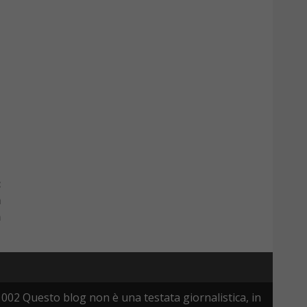
:
a
n
002 Questo blog non è una testata giornalistica, in