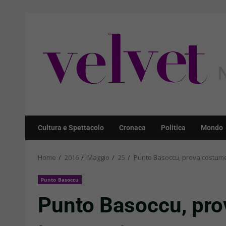
Skip
to
content
Cultura e Spettacolo
Cronaca
Politica
Mondo
Home
2016
Maggio
25
Punto Basoccu, prova costume:
Punto Basoccu
Punto Basoccu, prov