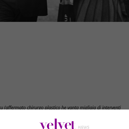
cu (affermato chirurgo plastico he vanta migliaia di interventi
e pubbliche) per una rubrica speciale. Stavolta si parla della