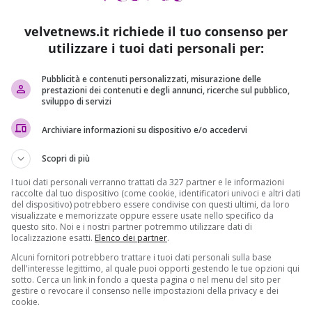
omincia a preoccupare molto.
Due donne su tre che entrano
riodo lo fanno solo perché vogliono superare la prova
velvetnews.it richiede il tuo consenso per
tà, mostrando un corpo in forma, senza dover stare a studiare
utilizzare i tuoi dati personali per:
e possano coprire i chili di troppo sui punti critici che si
Pubblicità e contenuti personalizzati, misurazione delle
prestazioni dei contenuti e degli annunci, ricerche sul pubblico,
sviluppo di servizi
lle donne. Quando si avvicina la stagione calda entrano in
ti più richiesti in questo momento sono tutti contro la pelle a
Archiviare informazioni su dispositivo e/o accedervi
-liposuzioni, mesoterapia, massaggi linfodrenanti e
fiche
. La MC1 ci dà molte soddisfazioni!
Scopri di più
I tuoi dati personali verranno trattati da 327 partner e le informazioni
raccolte dal tuo dispositivo (come cookie, identificatori univoci e altri dati
del dispositivo) potrebbero essere condivise con questi ultimi, da loro
visualizzate e memorizzate oppure essere usate nello specifico da
questo sito. Noi e i nostri partner potremmo utilizzare dati di
localizzazione esatti.
Elenco dei partner
.
Alcuni fornitori potrebbero trattare i tuoi dati personali sulla base
dell'interesse legittimo, al quale puoi opporti gestendo le tue opzioni qui
sotto. Cerca un link in fondo a questa pagina o nel menu del sito per
gestire o revocare il consenso nelle impostazioni della privacy e dei
cookie.