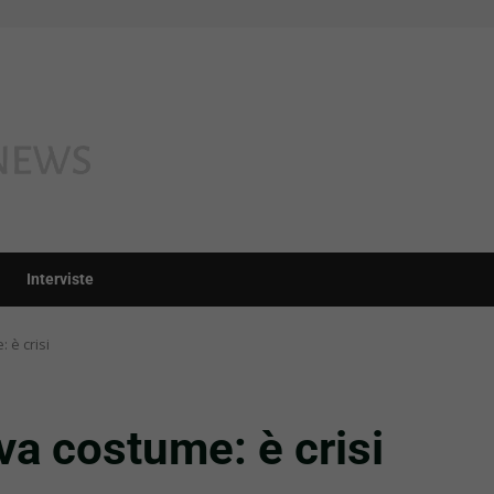
Interviste
 è crisi
a costume: è crisi