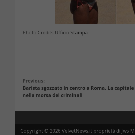
Photo Credits Ufficio Stampa
Continue
Previous:
Barista sgozzato in centro a Roma. La capitale
Reading
nella morsa dei criminali
Copyright © 2026 VelvetNews.it proprietà di Jws Me