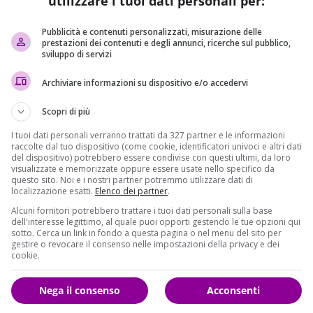
utilizzare i tuoi dati personali per:
o con 66 persone a bordo
.
lle primi informazioni, ha individuato i rottami
Pubblicità e contenuti personalizzati, misurazione delle
prestazioni dei contenuti e degli annunci, ricerche sul pubblico,
immagini fornite dalla commissione d’inchiesta Ora, le
sviluppo di servizi
 una mappa per indicare i punti dove sono stati individuati i
corso mentre si trovava in volo dal Cairo a Parigi
. (
LEGGI
Archiviare informazioni su dispositivo e/o accedervi
R: NON SI ESCLIDE ALCUNA IPOTESI
)
Scopri di più
tati ritrovati dei pezzi della cabina del veicolo
,
I tuoi dati personali verranno trattati da 327 partner e le informazioni
to dagli inquirenti. Pezzi della fusoliera del velivolo sono
raccolte dal tuo dispositivo (come cookie, identificatori univoci e altri dati
o gli investigatori egiziani. L’Airbus A320 precipito’ il 19
del dispositivo) potrebbero essere condivise con questi ultimi, da loro
visualizzate e memorizzate oppure essere usate nello specifico da
questo sito. Noi e i nostri partner potremmo utilizzare dati di
localizzazione esatti.
Elenco dei partner
.
Alcuni fornitori potrebbero trattare i tuoi dati personali sulla base
dell'interesse legittimo, al quale puoi opporti gestendo le tue opzioni qui
sotto. Cerca un link in fondo a questa pagina o nel menu del sito per
gestire o revocare il consenso nelle impostazioni della privacy e dei
cookie.
Nega il consenso
Acconsenti