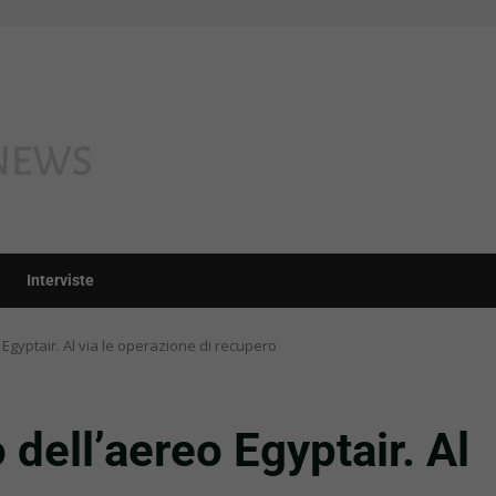
Interviste
eo Egyptair. Al via le operazione di recupero
to dell’aereo Egyptair. Al