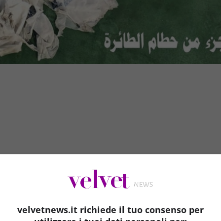
velvetnews.it richiede il tuo consenso per
re di ricerca hanno localizzato i rottami dell’Egyptair MS804,