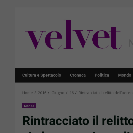
Skip
to
content
Cultura e Spettacolo
Cronaca
Politica
Mondo
Home
2016
Giugno
16
Rintracciato il relitto dell’aer
Mondo
Rintracciato il relit