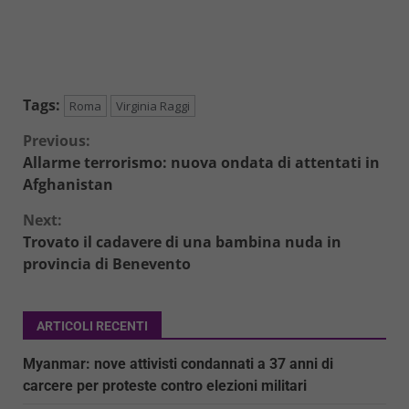
Tags:
Roma
Virginia Raggi
Continue
Previous:
Allarme terrorismo: nuova ondata di attentati in
Reading
Afghanistan
Next:
Trovato il cadavere di una bambina nuda in
provincia di Benevento
ARTICOLI RECENTI
Myanmar: nove attivisti condannati a 37 anni di
carcere per proteste contro elezioni militari