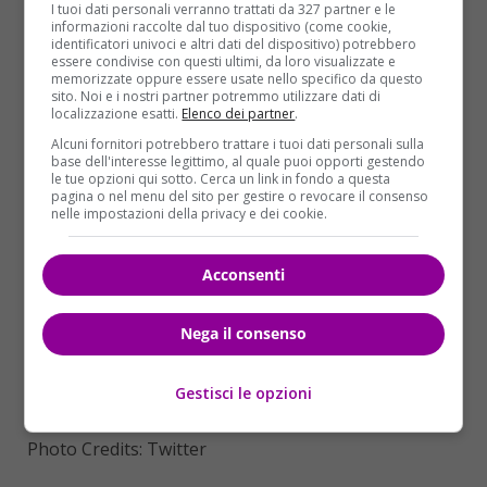
I tuoi dati personali verranno trattati da 327 partner e le
Casaleggio e del Movimento 5 Stelle
. “
Oggi hanno
informazioni raccolte dal tuo dispositivo (come cookie,
vinto i cittadini di Roma
“, ha aggiunto il sindaco eletto,
identificatori univoci e altri dati del dispositivo) potrebbero
essere condivise con questi ultimi, da loro visualizzate e
“
voglio ringraziare tutti i romani che mi hanno affidato
memorizzate oppure essere usate nello specifico da questo
questo compito importante che porterò avanti per 5
sito. Noi e i nostri partner potremmo utilizzare dati di
localizzazione esatti.
Elenco dei partner
.
anni
“.
Ecco il discorso completo
Alcuni fornitori potrebbero trattare i tuoi dati personali sulla
base dell'interesse legittimo, al quale puoi opporti gestendo
le tue opzioni qui sotto. Cerca un link in fondo a questa
pagina o nel menu del sito per gestire o revocare il consenso
nelle impostazioni della privacy e dei cookie.
Acconsenti
Nega il consenso
Gestisci le opzioni
Photo Credits: Twitter