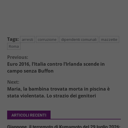
Tags:
arresti
corruzione
dipendenti comunali
mazzette
Roma
Continue
Previous:
Euro 2016, l’Italia contro l’Irlanda scende in
Reading
campo senza Buffon
Next:
Maria, la bambina trovata morta in piscina è
stata violentata. Lo strazio dei genitori
ARTICOLI RECENTI
Giappone, il terremoto di Kumamoto del 29 luglio 2026: