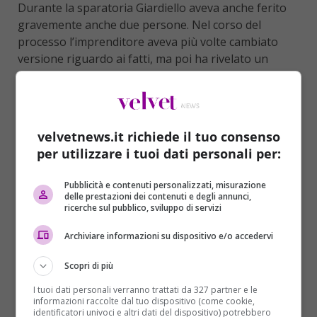
Durante la sparatoria Giardiello aveva anche ferito
gravemente anche due persone. Nel corso del
processo l’imprenditore aveva più volte cambiato
versione riguardo ai fatti, ma poi ha rivelato un
dettaglio particolare che ha inciso in maniera
decisiva nell’esito del processo.
Tutto ruota attorna l’
ingresso della pistola
in
velvetnews.it richiede il tuo consenso
Tribunale,
un dettaglio importante per stabilire
per utilizzare i tuoi dati personali per:
anche l’eventuale responsabilità di uno dei vigilantes
che secondo l’accusa non avrebbe effettuato i dovuti
Pubblicità e contenuti personalizzati, misurazione
controlli all’ingresso di
Giardiello,
permettendo così
delle prestazioni dei contenuti e degli annunci,
l’ingresso della
pistola Beretta
utilizzata per la
ricerche sul pubblico, sviluppo di servizi
sparatoria del 9 aprile 2015. Il
vigilantes,
infatti, era
Archiviare informazioni su dispositivo e/o accedervi
stato accusato di concorso in omicidio perché al
varco del Tribunale non si sarebbe accorto della
Scopri di più
pistola. A scagionare il vigilantes lo stesso Giardiello
che ha dichiarato di aver nascosto la piscola in
I tuoi dati personali verranno trattati da 327 partner e le
informazioni raccolte dal tuo dispositivo (come cookie,
Tribunale ben
3 mesi prima dell’accaduto
.
identificatori univoci e altri dati del dispositivo) potrebbero