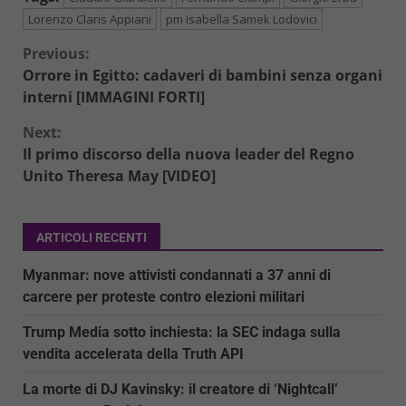
Lorenzo Claris Appiani
pm Isabella Samek Lodovici
Continue
Previous:
Orrore in Egitto: cadaveri di bambini senza organi
Reading
interni [IMMAGINI FORTI]
Next:
Il primo discorso della nuova leader del Regno
Unito Theresa May [VIDEO]
ARTICOLI RECENTI
Myanmar: nove attivisti condannati a 37 anni di
carcere per proteste contro elezioni militari
Trump Media sotto inchiesta: la SEC indaga sulla
vendita accelerata della Truth API
La morte di DJ Kavinsky: il creatore di ‘Nightcall’