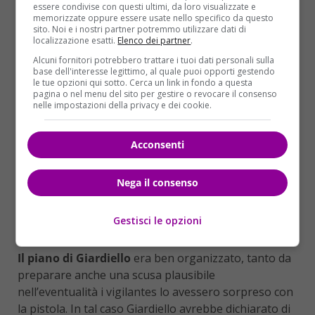
essere condivise con questi ultimi, da loro visualizzate e
memorizzate oppure essere usate nello specifico da questo
sito. Noi e i nostri partner potremmo utilizzare dati di
localizzazione esatti.
Elenco dei partner
.
Alcuni fornitori potrebbero trattare i tuoi dati personali sulla
base dell'interesse legittimo, al quale puoi opporti gestendo
le tue opzioni qui sotto. Cerca un link in fondo a questa
pagina o nel menu del sito per gestire o revocare il consenso
nelle impostazioni della privacy e dei cookie.
Acconsenti
Nega il consenso
Gestisci le opzioni
Il piano di Giardiello
era ben organizzato, tanto da
preparare anche una scusa plausibile
nell’eventualità i vigilantes lo avessero sorpreso con
la pistola. In tal caso Giardiello avrebbe dichiarato di