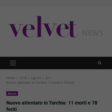
Skip
to
content
PRIMARY
MENU
Home
2016
Agosto
26
Nuovo attentato in Turchia: 11 morti e 78 feriti
Mondo
Nuovo attentato in Turchia: 11 morti e 78
feriti