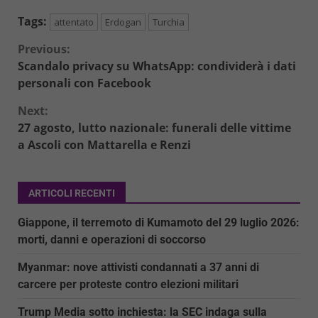
Tags:
attentato
Erdogan
Turchia
Continue
Previous:
Scandalo privacy su WhatsApp: condividerà i dati
Reading
personali con Facebook
Next:
27 agosto, lutto nazionale: funerali delle vittime
a Ascoli con Mattarella e Renzi
ARTICOLI RECENTI
Giappone, il terremoto di Kumamoto del 29 luglio 2026:
morti, danni e operazioni di soccorso
Myanmar: nove attivisti condannati a 37 anni di
carcere per proteste contro elezioni militari
Trump Media sotto inchiesta: la SEC indaga sulla