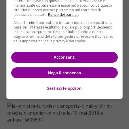
essere condivise con questi ultimi, da loro visualizzate e
memorizzate oppure essere usate nello specifico da questo
Il primo ministro turco
Binali Yildirim
ha
sito. Noi e i nostri partner potremmo utilizzare dati di
localizzazione esatti.
Elenco dei partner
.
condannato il «terribile attentato opera della vile
Alcuni fornitori potrebbero trattare i tuoi dati personali sulla
organizzazione terroristica del Pkk», a un
base dell'interesse legittimo, al quale puoi opporti gestendo
commissariato nel sud-est. «Un attacco infame da
le tue opzioni qui sotto. Cerca un link in fondo a questa
pagina o nel menu del sito per gestire o revocare il consenso
parte di terroristi che hanno ucciso 11 nostri
nelle impostazioni della privacy e dei cookie.
poliziotti. La Turchia non cederà al terrore e
continueremo la nostra guerra contro tutte le
Acconsenti
organizzazioni terroristiche.
Lavoriamo senza
sosta per il futuro del Paese
, siamo 79 milioni e
risponderemo compatti a questi attentati. Come ha
Nega il consenso
detto Ataturk “Libertà o morte”», ha affermato
Yildirim nel corso di una conferenza stampa
Gestisci le opzioni
congiunta con il bulgaro
Boyko Borisov.