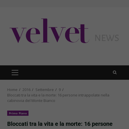
Skip
to
content
PRIMARY
MENU
Home
2016
Settembre
9
Bloccati tra la vita e la morte: 16 persone intrappolate nella
cabinovia del Monte Bianco
Primo Piano
Bloccati tra la vita e la morte: 16 persone