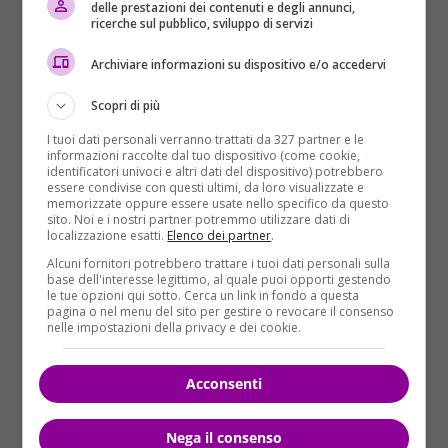
climatiche non ottimali è stata sospesa dopo
delle prestazioni dei contenuti e degli annunci,
ricerche sul pubblico, sviluppo di servizi
qualche ora ed è potuta riprendere solo all’alba
.
Archiviare informazioni su dispositivo e/o accedervi
Scopri di più
I tuoi dati personali verranno trattati da 327 partner e le
informazioni raccolte dal tuo dispositivo (come cookie,
identificatori univoci e altri dati del dispositivo) potrebbero
essere condivise con questi ultimi, da loro visualizzate e
memorizzate oppure essere usate nello specifico da questo
sito. Noi e i nostri partner potremmo utilizzare dati di
localizzazione esatti.
Elenco dei partner
.
Alcuni fornitori potrebbero trattare i tuoi dati personali sulla
base dell'interesse legittimo, al quale puoi opporti gestendo
le tue opzioni qui sotto. Cerca un link in fondo a questa
pagina o nel menu del sito per gestire o revocare il consenso
nelle impostazioni della privacy e dei cookie.
Acconsenti
Nega il consenso