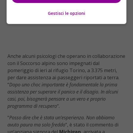
Gestisci le opzioni
Anche alcuni psicologi che operano in collaborazione
con il Soccorso alpino sono impegnati dal
pomeriggio di ieri al rifugio Torino, a 3.375 metri,
per dare assistenza ai passeggeri riportati a terra.
“
Dopo uno choc importante è fondamentale la prima
assistenza per superare il panico e il disagio. In alcuni
casi, poi, bisognerà pensare a un vero e proprio
programma di recupero
“.
“
Posso dire che è stata un’esperienza. Non abbiamo
avuto paura ma solo freddo
“, è stato il commento di
un’anziana signora del
Michigan
, arrivata a