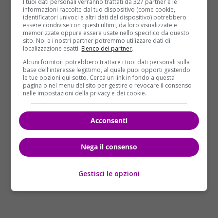
stomaco e al collo
. L’aggressore ha anche rotto il
I tuoi dati personali verranno trattati da 327 partner e le
informazioni raccolte dal tuo dispositivo (come cookie,
naso con un pugno al terzo agente che ha risposto
identificatori univoci e altri dati del dispositivo) potrebbero
sparandogli a una gamba. La città sembra adesso
essere condivise con questi ultimi, da loro visualizzate e
memorizzate oppure essere usate nello specifico da questo
paralizzata dalla paura. Un pacco sospetto è stato
sito. Noi e i nostri partner potremmo utilizzare dati di
oltretutto trovato alla
Gare du Midi
, ma al suo
localizzazione esatti.
Elenco dei partner
.
interno non è stato trovato niente di pericoloso, ha
Alcuni fornitori potrebbero trattare i tuoi dati personali sulla
fatto sapere la polizia federale.
base dell'interesse legittimo, al quale puoi opporti gestendo
le tue opzioni qui sotto. Cerca un link in fondo a questa
pagina o nel menu del sito per gestire o revocare il consenso
nelle impostazioni della privacy e dei cookie.
Acconsenti
Nega il consenso
Gestisci le opzioni