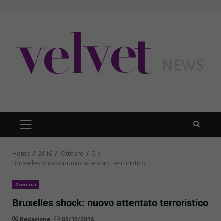
Skip
to
content
PRIMARY
MENU
Home
2016
Ottobre
5
Bruxelles shock: nuovo attentato terroristico
Cronaca
Bruxelles shock: nuovo attentato terroristico
Redazione
05/10/2016