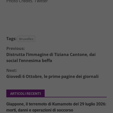
Photo Credits. Twitter
Tags:
Bruxelles
Continue
Previous:
Distrutta l’immagine di Tiziana Cantone, dai
Reading
social l’ennesima beffa
Next:
Giovedì 6 Ottobre, le prime pagine dei giornali
ARTICOLI RECENTI
Giappone, il terremoto di Kumamoto del 29 luglio 2026:
morti, danni e operazioni di soccorso