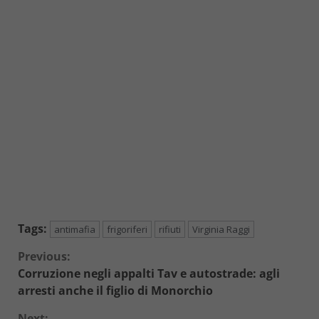
Tags:
antimafia
frigoriferi
rifiuti
Virginia Raggi
Continue
Previous:
Corruzione negli appalti Tav e autostrade: agli
Reading
arresti anche il figlio di Monorchio
Next: