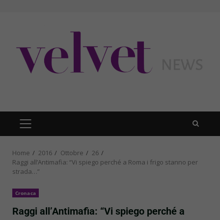
Skip
to
content
PRIMARY
MENU
Home
2016
Ottobre
26
Raggi all’Antimafia: “Vi spiego perché a Roma i frigo stanno per
strada…”
Cronaca
Raggi all’Antimafia: “Vi spiego perché a