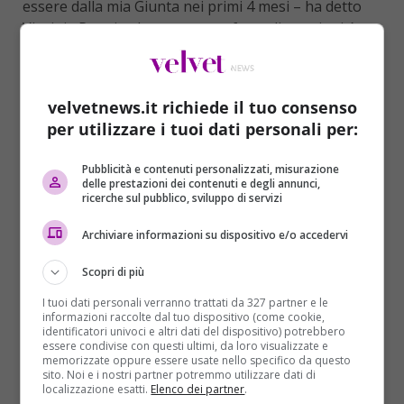
essere dalla mia Giunta nei primi 4 mesi – ha detto
Virginia Raggi – denotano una forte discontinuità
con il passato, a cambiare il modo di amministrare e
ribadire che tutto ciò che ha a che fare con mafia e
criminalità non ha diritto di cittadinanza”.
velvetnews.it richiede il tuo consenso
per utilizzare i tuoi dati personali per:
“Il fatto – ha proseguito al sindaca – di avere
individuato una persona che lavori a stretto contatto
Pubblicità e contenuti personalizzati, misurazione
con Vulpiani (commissario straordinario del X
delle prestazioni dei contenuti e degli annunci,
municipio di Roma, ovvero di Ostia, ndr), è per dare a
ricerche sul pubblico, sviluppo di servizi
lui tutto il supporto di cui ha bisogno. Stiamo
lavorando su rinnovo di concessioni illegittime, ma
Archiviare informazioni su dispositivo e/o accedervi
quella proroga vergognosa votata dal Parlamento ci
Scopri di più
taglia le gambe. Su quelle illegittime stiamo
lavorando, sul resto non posso fare altro che
I tuoi dati personali verranno trattati da 327 partner e le
informazioni raccolte dal tuo dispositivo (come cookie,
adeguarmi”. “
La malavita e la mafia, per quanto
identificatori univoci e altri dati del dispositivo) potrebbero
riguarda il ciclo dei rifiuti
– ha sottolineato ancora
essere condivise con questi ultimi, da loro visualizzate e
memorizzate oppure essere usate nello specifico da questo
la sindaca di Roma –
si annidano soprattutto nella
sito. Noi e i nostri partner potremmo utilizzare dati di
gestione dell’indifferenziato
. L’amministrazione sta
localizzazione esatti.
Elenco dei partner
.