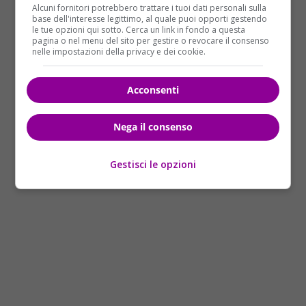
agendo in discontinuità, insieme all’assessore
Alcuni fornitori potrebbero trattare i tuoi dati personali sulla
base dell'interesse legittimo, al quale puoi opporti gestendo
Muraro – ha spiegato -.
Vogliamo eliminare i
le tue opzioni qui sotto. Cerca un link in fondo a questa
privati che lucrano sul ciclo rifiuti
,
far sì che Ama
pagina o nel menu del sito per gestire o revocare il consenso
nelle impostazioni della privacy e dei cookie.
(la società di racolta dei rifiuti a Roma, ndr.)
diventi
proprietaria degli impianti
. Vogliamo eliminare i
privati dal ciclo dei rifiuti, questa è discontinuità”.
Acconsenti
Nega il consenso
Gestisci le opzioni