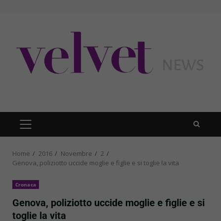
Skip
to
content
PRIMARY
MENU
Home
2016
Novembre
2
Genova, poliziotto uccide moglie e figlie e si toglie la vita
Cronaca
Genova, poliziotto uccide moglie e figlie e si
toglie la vita