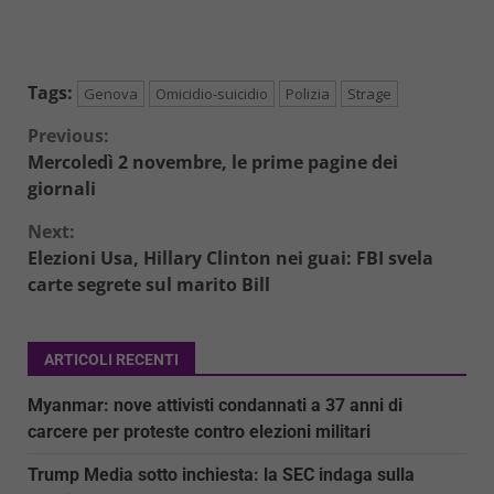
Tags:
Genova
Omicidio-suicidio
Polizia
Strage
Continue
Previous:
Mercoledì 2 novembre, le prime pagine dei
Reading
giornali
Next:
Elezioni Usa, Hillary Clinton nei guai: FBI svela
carte segrete sul marito Bill
ARTICOLI RECENTI
Myanmar: nove attivisti condannati a 37 anni di
carcere per proteste contro elezioni militari
Trump Media sotto inchiesta: la SEC indaga sulla