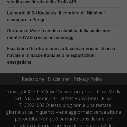
vendita accelerata della Truth API
La morte di DJ Kavinsky: il creatore di ‘Nightcall’
scompare a Parigi
Germania: Merz rivendica stabilità della coalizione
mentre l’AfD cresce nei sondaggi
Escalation Usa-Iran: nuovi attacchi americani, blocco
navale e minacce iraniane alle esportazioni
energetiche
Redazione
Disclaimer
Privacy Policy
Copyright © 2026 VelvetNews.it proprietà di Jws Media
Srl - Via Cavour 310 - 00184 Roma (RM) - P.Iva
17132921002 Questo blog non è una testata
giornalistica, in quanto viene aggiornato senza alcuna
periodicità. Non può pertanto considerarsi un
prodotto editoriale ai sensi della legge n. 62 del