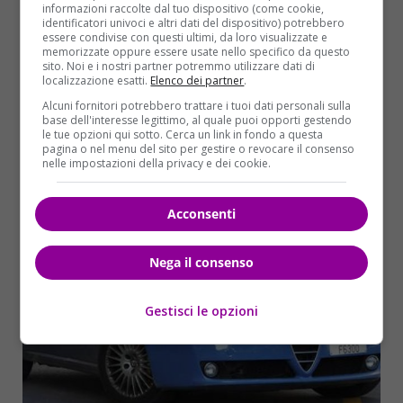
informazioni raccolte dal tuo dispositivo (come cookie,
mobile stanno interrogando familiari, amici e
identificatori univoci e altri dati del dispositivo) potrebbero
colleghi dell’uomo e della moglie per cercare di
essere condivise con questi ultimi, da loro visualizzate e
memorizzate oppure essere usate nello specifico da questo
ricostruire la vita della coppia. Nella lettera che
sito. Noi e i nostri partner potremmo utilizzare dati di
Agrosì ha lasciato prima della strage tra l’altro,
localizzazione esatti.
Elenco dei partner
.
l’uomo si è rivolto a figlie e moglie:
“Non vi voglio
Alcuni fornitori potrebbero trattare i tuoi dati personali sulla
lasciare senza padre e senza marito. Per questo vi
base dell'interesse legittimo, al quale puoi opporti gestendo
le tue opzioni qui sotto. Cerca un link in fondo a questa
porto con me”.
pagina o nel menu del sito per gestire o revocare il consenso
nelle impostazioni della privacy e dei cookie.
Acconsenti
Nega il consenso
Gestisci le opzioni