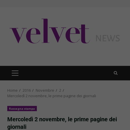
Skip
to
content
PRIMARY
MENU
Home
2016
Novembre
2
Mercoledì 2 novembre, le prime pagine dei giornali
Rassegna stampa
Mercoledì 2 novembre, le prime pagine dei
giornali