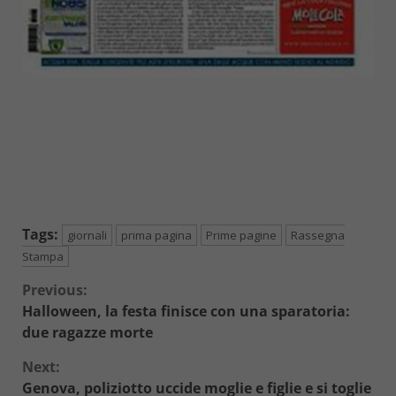
Tags:
giornali
prima pagina
Prime pagine
Rassegna
Stampa
Continue
Previous:
Halloween, la festa finisce con una sparatoria:
Reading
due ragazze morte
Next:
Genova, poliziotto uccide moglie e figlie e si toglie