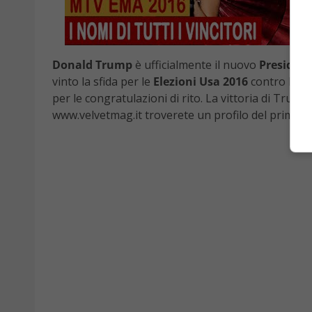
Donald Trump
è ufficialmente il nuovo
Presidente
vinto la sfida per le
Elezioni Usa 2016
contro la d
per le congratulazioni di rito. La vittoria di Trump
www.velvetmag.it troverete un profilo del primo uom