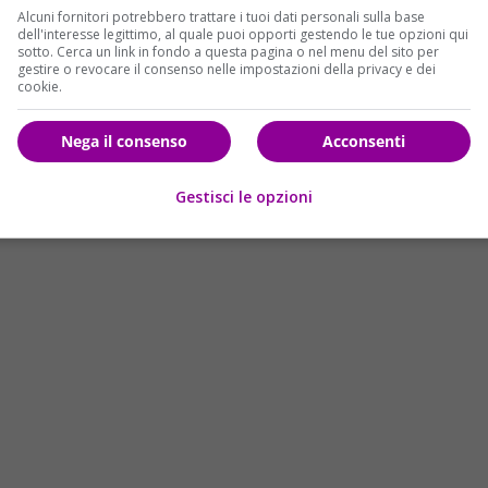
Alcuni fornitori potrebbero trattare i tuoi dati personali sulla base
dell'interesse legittimo, al quale puoi opporti gestendo le tue opzioni qui
sotto. Cerca un link in fondo a questa pagina o nel menu del sito per
gestire o revocare il consenso nelle impostazioni della privacy e dei
cookie.
 degli Stati Uniti d’America
. Il candidato Repubblicano ha
emocratica
Hillary Clinton
, che ha telefonato al suo rivale
Nega il consenso
Acconsenti
 non era stata prevista dai sondaggi. Sul sito
o d’America e tutte le curiosità su di lui e la sua famiglia.
Gestisci le opzioni