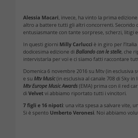
Alessia Macari
, invece, ha vinto la prima edizione
altro a battere tutti gli altri concorrenti. Secondo
entusiasmante con tante sorprese, scherzi, litigi
In questi giorni
Milly Carlucci
è in giro per l’Italia
dodicesima edizione di
Ballando con le stelle
, che r
intervistarla per voi e ci siamo fatti raccontare tutt
Domenica 6 novembre 2016 su Mtv (in esclusiva su 
e su
Mtv Music
(in esclusiva al canale 708 di Sky in 
Mtv Europe Music Awards
(EMA) prima con il red car
di
Velvet
vi abbiamo riportato tutti i vincitori.
7 figli e 16 nipoti
: una vita spesa a salvare vite, u
Si è spento
Umberto Veronesi
. Noi abbiamo volut