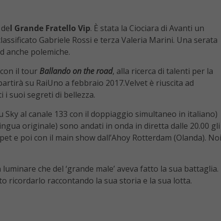
 de
l Grande Fratello Vip
. È stata la Ciociara di Avanti un
 classificato Gabriele Rossi e terza Valeria Marini. Una serata
 ed anche polemiche.
 con il tour
Ballando on the road
, alla ricerca di talenti per la
ipartirà su RaiUno a febbraio 2017.Velvet è riuscita ad
i i suoi segreti di bellezza.
Sky al canale 133 con il doppiaggio simultaneo in italiano)
lingua originale) sono andati in onda in diretta dalle 20.00 gli
pet e poi con il main show dall’Ahoy Rotterdam (Olanda). No
n luminare che del ‘grande male’ aveva fatto la sua battaglia.
o ricordarlo raccontando la sua storia e la sua lotta.