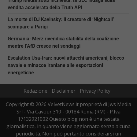
Trump Media sotto inchiesta: la SEC indaga sulla
vendita accelerata della Truth API
La morte di DJ Kavinsky: il creatore di ‘Nightcall’
scompare a Parigi
Germania: Merz rivendica stabilità della coalizione
mentre l’AfD cresce nei sondaggi
Escalation Usa-Iran: nuovi attacchi americani, blocco
navale e minacce iraniane alle esportazioni
energetiche
Redazione
Disclaimer
Privacy Policy
Copyright © 2026 VelvetNews.it proprietà di Jws Media
Srl - Via Cavour 310 - 00184 Roma (RM) - P.Iva
17132921002 Questo blog non è una testata
giornalistica, in quanto viene aggiornato senza alcuna
periodicità. Non può pertanto considerarsi un