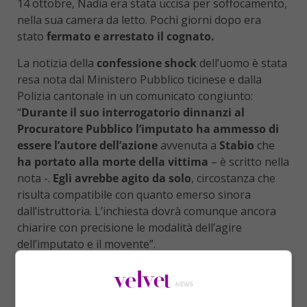
14 ottobre, Nadia era stata uccisa per soffocamento,
nella sua camera da letto. Pochi giorni dopo era
stato
fermato e arrestato il cognato.
La notizia della
confessione shock
dell’uomo è stata
resa nota dal Ministero Pubblico ticinese e dalla
Polizia cantonale in un comunicato congiunto:
“
Durante il suo interrogatorio dinnanzi al
Procuratore Pubblico l’imputato ha ammesso di
essere l’autore dell’azione
avvenuta a
Stabio
che
ha portato alla morte della vittima
– è scritto nella
nota -.
Egli avrebbe agito da solo
, circostanza che
risulta compatibile con quanto emerso sinora
dall’istruttoria. L’inchiesta dovrà comunque ancora
chiarire con precisione le modalità dell’agire
dell’imputato e il movente”.
Non è chiaro
quindi
il perché dell’omicidio
.
Inizialmente Michele Egli, marito della sorella della
vittima, aveva raccontato di aver trovato la cognata