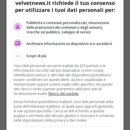
velvetnews.it richiede il tuo consenso
morta in camera e di averne trasportato il cadavere
per utilizzare i tuoi dati personali per:
in Italia “per non dare un dispiacere ai parenti”. In
realtà il corpo di Nadia era stato
seminascosto in
Pubblicità e contenuti personalizzati, misurazione
mezzo ai rovi
,
gettato
in un avallo vicino a un
delle prestazioni dei contenuti e degli annunci,
ricerche sul pubblico, sviluppo di servizi
piccolo corso d’acqua, circondato dalla spazzatura
buttata dai passanti. Non aveva nulla con sé Nadia,
Archiviare informazioni su dispositivo e/o accedervi
se non
un braccialetto di un evento sportivo
che si
era tenuto qualche settimana prima a Lugano, e che
Scopri di più
ha facilitato la sua identificazione. Avvolta in un
I tuoi dati personali verranno trattati da 327 partner e le
tappeto, la maestra elementare ormai deceduta era
informazioni raccolte dal tuo dispositivo (come cookie,
stata portata in Italia percorrendo un tragitto di
identificatori univoci e altri dati del dispositivo) potrebbero
essere condivise con questi ultimi, da loro visualizzate e
pochissimi chilometri, e quindi abbandonata nel
memorizzate oppure essere usate nello specifico da questo
bosco di Rodero.
sito. Noi e i nostri partner potremmo utilizzare dati di
localizzazione esatti.
Elenco dei partner
.
Alcuni fornitori potrebbero trattare i tuoi dati personali sulla
base dell'interesse legittimo, al quale puoi opporti gestendo
le tue opzioni qui sotto. Cerca un link in fondo a questa
pagina o nel menu del sito per gestire o revocare il consenso
nelle impostazioni della privacy e dei cookie.