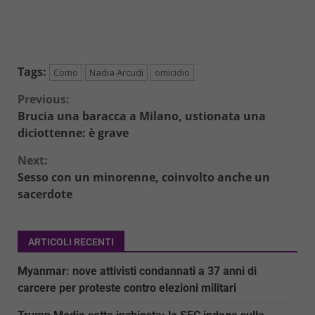
Tags:
Como
Nadia Arcudi
omicidio
Continue
Previous:
Brucia una baracca a Milano, ustionata una
Reading
diciottenne: è grave
Next:
Sesso con un minorenne, coinvolto anche un
sacerdote
ARTICOLI RECENTI
Myanmar: nove attivisti condannati a 37 anni di
carcere per proteste contro elezioni militari