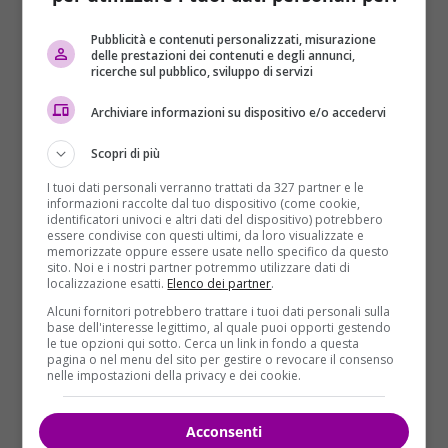
Pubblicità e contenuti personalizzati, misurazione
delle prestazioni dei contenuti e degli annunci,
ricerche sul pubblico, sviluppo di servizi
Archiviare informazioni su dispositivo e/o accedervi
Scopri di più
Le
età più a rischio
di contrarre l’infiammazione
I tuoi dati personali verranno trattati da 327 partner e le
della membrana che riveste cervello e midollo
informazioni raccolte dal tuo dispositivo (come cookie,
identificatori univoci e altri dati del dispositivo) potrebbero
(meninge), sono
bimbi piccoli
e
giovani under 25
,
essere condivise con questi ultimi, da loro visualizzate e
per via delle maggiori situazioni di socializzazione
memorizzate oppure essere usate nello specifico da questo
sito. Noi e i nostri partner potremmo utilizzare dati di
che favoriscono il contagio. Nel 10% dei casi la
localizzazione esatti.
Elenco dei partner
.
malattia è rapida e acuta, e porta al decesso in poche
Alcuni fornitori potrebbero trattare i tuoi dati personali sulla
ore.
Solo il 50-60% di chi viene colpito guarisce
base dell'interesse legittimo, al quale puoi opporti gestendo
le tue opzioni qui sotto. Cerca un link in fondo a questa
completamente
, mentre
il 30% sopravvive
pagina o nel menu del sito per gestire o revocare il consenso
riportando conseguenze gravi
, come protesi
nelle impostazioni della privacy e dei cookie.
acustiche o degli arti, cicatrici invalidanti, problemi
alla vista.
Acconsenti