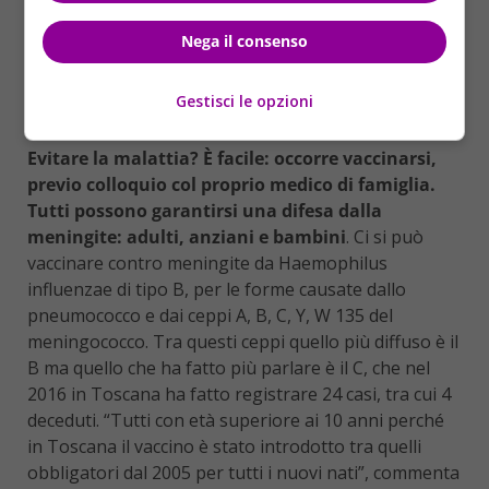
L’incubazione della meningite dura 10 giorni
: è in
questa finestra temporale che si può fare la
Nega il consenso
profilassi, ovvero una terapia antibiotica
specifica:
più è precoce, maggiori sono le probabilità che la
Gestisci le opzioni
malattia guarisca.
Evitare la malattia? È facile: occorre vaccinarsi,
previo colloquio col proprio medico di famiglia.
Tutti possono garantirsi una difesa dalla
meningite: adulti, anziani e bambini
. Ci si può
vaccinare contro meningite da Haemophilus
influenzae di tipo B, per le forme causate dallo
pneumococco e dai ceppi A, B, C, Y, W 135 del
meningococco. Tra questi ceppi quello più diffuso è il
B ma quello che ha fatto più parlare è il C, che nel
2016 in Toscana ha fatto registrare 24 casi, tra cui 4
deceduti. “Tutti con età superiore ai 10 anni perché
in Toscana il vaccino è stato introdotto tra quelli
obbligatori dal 2005 per tutti i nuovi nati”, commenta