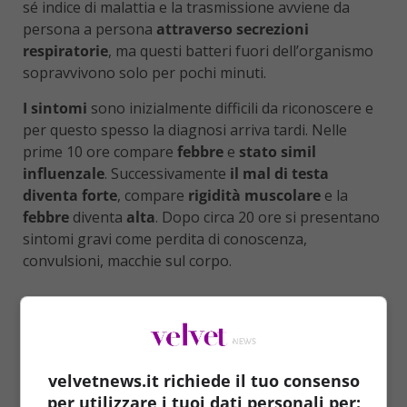
sé indice di malattia e la trasmissione avviene da
persona a persona
attraverso secrezioni
respiratorie
, ma questi batteri fuori dell’organismo
sopravvivono solo per pochi minuti.
I sintomi
sono inizialmente difficili da riconoscere e
per questo spesso la diagnosi arriva tardi. Nelle
prime 10 ore compare
febbre
e
stato simil
influenzale
. Successivamente
il mal di testa
diventa forte
, compare
rigidità muscolare
e la
febbre
diventa
alta
. Dopo circa 20 ore si presentano
sintomi gravi come perdita di conoscenza,
convulsioni, macchie sul corpo.
velvetnews.it richiede il tuo consenso
per utilizzare i tuoi dati personali per: