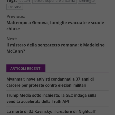
Tags:
batteri
Istituto Superiore di Sanità
Meningite
Toscana
Continue
Previous:
Maltempo a Genova, famiglie evacuate e scuole
Reading
chiuse
Next:
Il mistero della senzatetto romana: è Madeleine
McCann?
ARTICOLI RECENTI
Myanmar: nove attivisti condannati a 37 anni di
carcere per proteste contro elezioni militari
Trump Media sotto inchiesta: la SEC indaga sulla
vendita accelerata della Truth API
La morte di DJ Kavinsky: il creatore di ‘Nightcall’