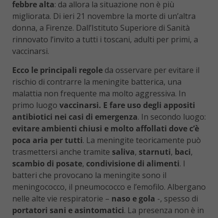
febbre alta
: da allora la situazione non è più
migliorata. Di ieri 21 novembre la morte di un’altra
donna, a Firenze. Dall’Istituto Superiore di Sanità
rinnovato l’invito a tutti i toscani, adulti per primi, a
vaccinarsi.
Ecco le principali regole
da osservare per evitare il
rischio di contrarre la meningite batterica, una
malattia non frequente ma molto aggressiva. In
primo luogo
vaccinarsi. E fare uso degli appositi
antibiotici nei casi di emergenza
. In secondo luogo:
evitare ambienti chiusi e molto affollati dove c’è
poca aria per tutti
. La meningite teoricamente può
trasmettersi anche tramite
saliva
,
starnuti
,
baci
,
scambio di posate
,
condivisione di alimenti
. I
batteri che provocano la meningite sono il
meningococco, il pneumococco e l’emofilo. Albergano
nelle alte vie respiratorie –
naso e gola
-, spesso di
portatori sani e asintomatici
. La presenza non è in