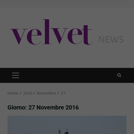
Skip
to
content
PRIMARY
MENU
Home
2016
Novembre
27
Giorno:
27 Novembre 2016