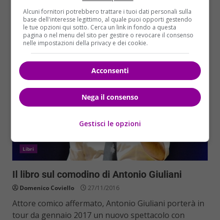
arriva Renzi....
Alcuni fornitori potrebbero trattare i tuoi dati personali sulla
base dell'interesse legittimo, al quale puoi opporti gestendo
Read More
le tue opzioni qui sotto. Cerca un link in fondo a questa
pagina o nel menu del sito per gestire o revocare il consenso
nelle impostazioni della privacy e dei cookie.
Acconsenti
Nega il consenso
Gestisci le opzioni
Libri
Il libro sul comodino di Antonio Giuliani
Domenico Coviello
27/11/2016
Attore comico affermato, Antonio Giuliani porterà in
tour da gennaio 2017 un nuovo spettacolo con