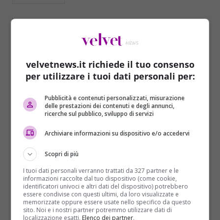
velvetnews.it richiede il tuo consenso
per utilizzare i tuoi dati personali per:
Pubblicità e contenuti personalizzati, misurazione
delle prestazioni dei contenuti e degli annunci,
ricerche sul pubblico, sviluppo di servizi
Cronaca
Archiviare informazioni su dispositivo e/o accedervi
Bologna, attacco ai carabinieri nel giorno di
Scopri di più
Renzi. A Roma maxi corteo per il No al
referendum
I tuoi dati personali verranno trattati da 327 partner e le
informazioni raccolte dal tuo dispositivo (come cookie,
Domenico Coviello
27/11/2016
identificatori univoci e altri dati del dispositivo) potrebbero
essere condivise con questi ultimi, da loro visualizzate e
Danni gravi ma nessun ferito per un’esplosione alla
memorizzate oppure essere usate nello specifico da questo
sito. Noi e i nostri partner potremmo utilizzare dati di
stazione dei carabinieri Corticella di Bologna, dove
localizzazione esatti.
Elenco dei partner
.