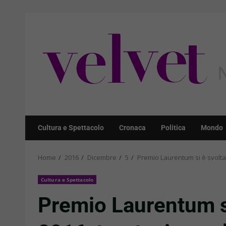
Skip
to
content
Cultura e Spettacolo
Cronaca
Politica
Mondo
Home
2016
Dicembre
5
Premio Laurentum si è svolta
Cultura e Spettacolo
Premio Laurentum si