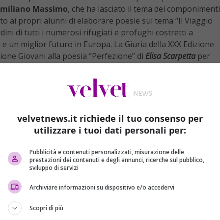
similiano Massimo
, che ha lasciato il tema dei componimenti
sto ai propri alunni di elaborare poesie sul tema “Il Viaggio
ini di tutti i numerosi rifugiati e profughi costretti a
a e un miglior futuro in Europa. La Giuria della XXX Edizione
zione Giovani alla poesia “Perfezione” di
Elisa Scarpetta
per
 dell’Highlands Institute nella sezione A (Scuole elementari – I
a
Guglielmo Tarallo
, I classificato dello stesso Istituto nella
 del Jinn del deserto”.
velvetnews.it richiede il tuo consenso per
utilizzare i tuoi dati personali per:
Pubblicità e contenuti personalizzati, misurazione delle
prestazioni dei contenuti e degli annunci, ricerche sul pubblico,
sviluppo di servizi
Archiviare informazioni su dispositivo e/o accedervi
Scopri di più