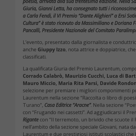
poesia, arrivata alla sua trentesima edizione. Nella S
Giuria, Gianni Letta, ha consegnato tutti i riconoscime
a Carla Fendi, il VI Premio “Dante Alighieri” a Ersi Sot
Cultura” è stato ricevuto da Massimiliano e Doriana Fu
Pancalli, Presidente Nazionale del Comitato Paralimpi
L’evento, presentato dalla giornalista e conduttri
anche
Giuppy Izzo
, nota attrice e doppiatrice, ch
classificati.
La qualificata Giuria del Premio Laurentum, compo
Corrado Calabrò, Maurizio Cucchi, Luca di Bart
Mauro Miccio, Maria Rita Parsi, Davide Rondon
selezione per premiare i migliori componimenti poet
Laurentum nella sezione “Raccolta o libro di poesi
Turano”,
Casa Editrice “Aracne”
. Nella sezione “Poe
con “Frugando nei cassetti”. Ad aggiudicarsi il Pre
Rigante
con “Il terremoto, un brivido che scuote il 
nell’ambito della sezione speciale Giovani, nata d
Laurentum e due prestigiosi istituti scolastici ch