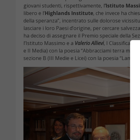
giovani studenti, rispettivamente, l
’Istituto Mas
libero e l’
Highlands Institute
, che invece ha chie
della speranza”, incentrato sulle dolorose vicissitud
lasciare i loro Paesi d’origine, per cercare salvezz
ha deciso di assegnare il Premio speciale della Se
l’Istituto Massimo e a
Valerio Allievi
, I Classificato
e II Media) con la poesia “Abbracciami terra mia”
e
sezione B (III Medie e Licei) con la poesia “Lamento