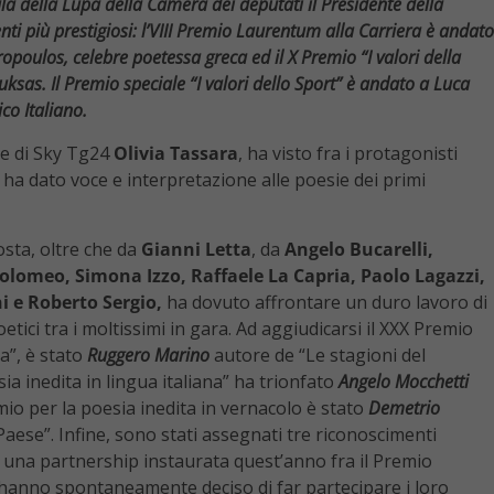
ala della Lupa della Camera dei deputati il Presidente della
nti più prestigiosi: l’VIII Premio Laurentum alla Carriera è andato
iropoulos, celebre poetessa greca ed il X Premio “I valori della
ksas. Il Premio speciale “I valori dello Sport” è andato a Luca
co Italiano.
ce di Sky Tg24
Olivia Tassara
, ha visto fra i protagonisti
e ha dato voce e interpretazione alle poesie dei primi
sta, oltre che da
Gianni Letta
, da
Angelo Bucarelli,
olomeo, Simona Izzo, Raffaele La Capria, Paolo Lagazzi,
i e Roberto Sergio,
ha dovuto affrontare un duro lavoro di
ici tra i moltissimi in gara. Ad aggiudicarsi il XXX Premio
a”, è stato
Ruggero Marino
autore de “Le stagioni del
sia inedita in lingua italiana” ha trionfato
Angelo Mocchetti
mio per la poesia inedita in vernacolo è stato
Demetrio
Paese”. Infine, sono stati assegnati tre riconoscimenti
a una partnership instaurata quest’anno fra il Premio
e hanno spontaneamente deciso di far partecipare i loro