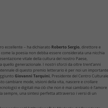
ro eccellente – ha dichiarato
Roberto Sergio
, direttore e
 come la poesia non debba essere considerata una nicchia
esentazione vitale della cultura del nostro Paese,
da quello generazionale. I nostri sforzi da oltre trent’anni
entennale di questo premio letterario è per noi un important
aggiunto
Giovanni Tarquini
, Presidente del Centro Cultural
o cambiare mode, visioni della vita, nascere e crollare
cnologici e digitali ma ciò che non è mai cambiato è l’amore
a sempre, una sintesi perfetta attraverso i versi di un