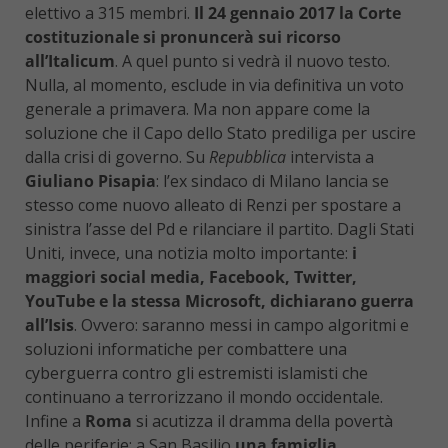
elettivo a 315 membri.
Il 24 gennaio 2017 la Corte
costituzionale si pronuncerà sui ricorso
all’Italicum
. A quel punto si vedrà il nuovo testo.
Nulla, al momento, esclude in via definitiva un voto
generale a primavera. Ma non appare come la
soluzione che il Capo dello Stato prediliga per uscire
dalla crisi di governo. Su
Repubblica
intervista a
Giuliano Pisapia
: l’ex sindaco di Milano lancia se
stesso come nuovo alleato di Renzi per spostare a
sinistra l’asse del Pd e rilanciare il partito. Dagli Stati
Uniti, invece, una notizia molto importante:
i
maggiori social media, Facebook, Twitter,
YouTube e la stessa Microsoft, dichiarano guerra
all’Isis
. Ovvero: saranno messi in campo algoritmi e
soluzioni informatiche per combattere una
cyberguerra contro gli estremisti islamisti che
continuano a terrorizzano il mondo occidentale.
Infine a
Roma
si acutizza il dramma della povertà
delle periferie: a San Basilio
una famiglia