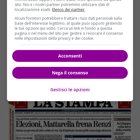
sito. Noi e i nostri partner potremmo utilizzare dati di
localizzazione esatti.
Elenco dei partner
.
Alcuni fornitori potrebbero trattare i tuoi dati personali sulla
base dell'interesse legittimo, al quale puoi opporti gestendo
le tue opzioni qui sotto. Cerca un link in fondo a questa
pagina o nel menu del sito per gestire o revocare il consenso
nelle impostazioni della privacy e dei cookie.
Acconsenti
Nega il consenso
Gestisci le opzioni