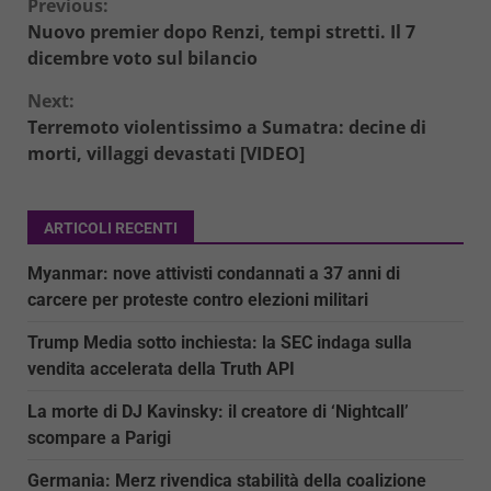
Continue
Previous:
Nuovo premier dopo Renzi, tempi stretti. Il 7
Reading
dicembre voto sul bilancio
Next:
Terremoto violentissimo a Sumatra: decine di
morti, villaggi devastati [VIDEO]
ARTICOLI RECENTI
Myanmar: nove attivisti condannati a 37 anni di
carcere per proteste contro elezioni militari
Trump Media sotto inchiesta: la SEC indaga sulla
vendita accelerata della Truth API
La morte di DJ Kavinsky: il creatore di ‘Nightcall’
scompare a Parigi
Germania: Merz rivendica stabilità della coalizione