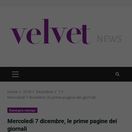
Skip
to
content
PRIMARY
MENU
Home
2016
Dicembre
7
Mercoledì 7 dicembre, le prime pagine dei giornali
Rassegna stampa
Mercoledì 7 dicembre, le prime pagine dei
giornali