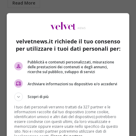
Read More
velvetnews.it richiede il tuo consenso
per utilizzare i tuoi dati personali per:
Pubblicità e contenuti personalizzati, misurazione
delle prestazioni dei contenuti e degli annunci,
ricerche sul pubblico, sviluppo di servizi
Sport
Archiviare informazioni su dispositivo e/o accedervi
Pellegrini d’oro in Canada: primo posto nei
Scopri di più
200 stile libero
I tuoi dati personali verranno trattati da 327 partner e le
Redazione
07/12/2016
informazioni raccolte dal tuo dispositivo (come cookie,
identificatori univoci e altri dati del dispositivo) potrebbero
La campionessa azzurra è arrivata prima sui 200 stile
essere condivise con questi ultimi, da loro visualizzate e
memorizzate oppure essere usate nello specifico da questo
libero nuotati in vasca corta a Windsor, in...
sito. Noi e i nostri partner potremmo utilizzare dati di