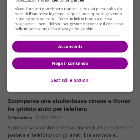
localizzazione esatti.
Elenco dei partner
.
Read More
Alcuni fornitori potrebbero trattare i tuoi dati personali sulla
base dell'interesse legittimo, al quale puoi opporti gestendo
le tue opzioni qui sotto. Cerca un link in fondo a questa
pagina o nel menu del sito per gestire o revocare il consenso
nelle impostazioni della privacy e dei cookie.
Acconsenti
Nega il consenso
Gestisci le opzioni
Cronaca
Scomparsa una studentessa cinese a Roma:
ha gridato aiuto per telefono
Redazione
07/12/2016
Scomparsa una studentessa cinese di 20 anni mentre
parlava al telefono con gli amici. Era arrivata a...