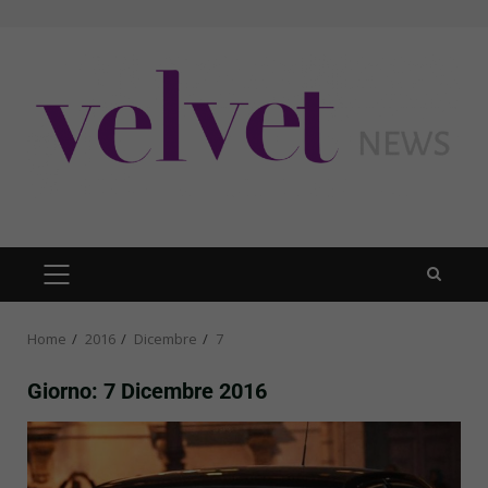
Skip
to
content
PRIMARY
MENU
Home
2016
Dicembre
7
Giorno:
7 Dicembre 2016