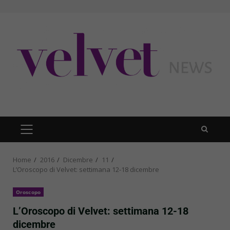
Skip
to
content
PRIMARY
MENU
Home
2016
Dicembre
11
L’Oroscopo di Velvet: settimana 12-18 dicembre
Oroscopo
L’Oroscopo di Velvet: settimana 12-18
dicembre