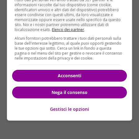
riuscite a portare a termine un
informazioni raccolte dal tuo dispositivo (come cookie,
progetto che vi sta molto a cuore. Un affare che
identificatori univoci e altri dati del dispositivo) potrebbero
essere condivise con questi ultimi, da loro visualizzate e
potrebbe cambiare per sempre la vostra vita,
memorizzate oppure essere usate nello specifico da questo
soprattutto per quanto riguarda le finanze. Nuove
sito. Noi e i nostri partner potremmo utilizzare dati di
localizzazione esatti.
Elenco dei partner
.
entrate inaspettate per voi?
Alcuni fornitori potrebbero trattare i tuoi dati personali sulla
base dell'interesse legittimo, al quale puoi opporti gestendo
SCORPIONE
le tue opzioni qui sotto. Cerca un link in fondo a questa
pagina o nel menu del sito per gestire o revocare il consenso
Continuare a litigare con la vostra
nelle impostazioni della privacy e dei cookie.
dolce metà fin dai primi giorni della
settimana ed i vostri battibecchi
Acconsenti
continueranno almeno fino al week-end. Alla fine
riuscirete a trovare un punto d’incontro e tornerà la
passione per farvi fare pace come si deve una volta
Nega il consenso
per tutte…
Gestisci le opzioni