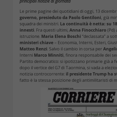
principali notizie di giornata
Le prime pagine dei quotidiani di oggi, 13 dicembre,
governo, presieduto da Paolo Gentiloni
, già mi
squadra dei ministri.
La continuità è netta: su 18
innesti
. Fra questi ultimi,
Anna Finocchiaro
(Pd) 
istruzione.
Maria Elena Boschi
“declassata” a sot
ministeri chiave
– Economia, Interni, Esteri, Gius
Matteo Renzi
. Salvo il cambio in corsa per
Angeli
Interni
Marco Minniti
, finora responsabile dei s
Partito democratico: si ipotizzano primarie già a 
dopo il vertice del G7 di Taormina, si vada a elez
notizia controcorrente:
il presidente Trump ha s
fatto è la stessa posizione degli antimilitaristi d