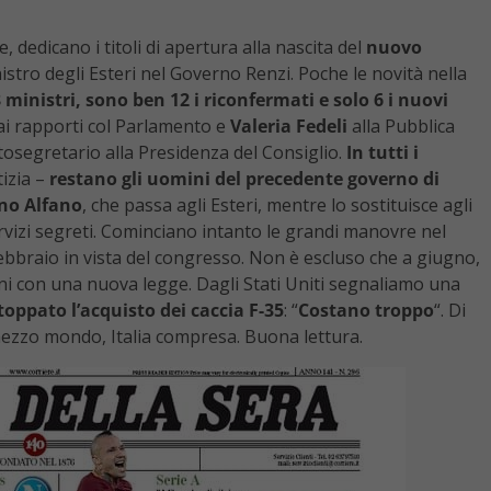
 dedicano i titoli di apertura alla nascita del
nuovo
nistro degli Esteri nel Governo Renzi. Poche le novità nella
 ministri, sono ben 12 i riconfermati e solo 6 i nuovi
ai rapporti col Parlamento e
Valeria Fedeli
alla Pubblica
tosegretario alla Presidenza del Consiglio.
In tutti i
tizia –
restano gli uomini del precedente governo di
no Alfano
, che passa agli Esteri, mentre lo sostituisce agli
ervizi segreti. Cominciano intanto le grandi manovre nel
febbraio in vista del congresso. Non è escluso che a giugno,
ioni con una nuova legge. Dagli Stati Uniti segnaliamo una
toppato l’acquisto dei caccia F-35
: “
Costano troppo
“. Di
i mezzo mondo, Italia compresa. Buona lettura.