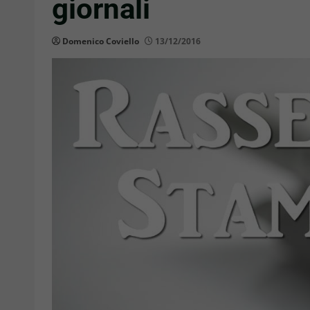
giornali
Domenico Coviello
13/12/2016