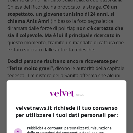
Chiesa del Ricordo, ha provocato la strage.
C’è un
sospettato, un giovane tunisino di 24 anni, si
chiama Anis Amri
(in basso la foto segnaletica
diramata dalle forze di polizia):
non c’è certezza che
sia il colpevole. Ma è lui il principale ricercato
in
questo momento, tramite un mandato di cattura che
è stato spiccato dalle autorità tedesche.
Dodici persone risultano ancora ricoverate per
“ferite molto gravi”
, dicono le autorità della capitale
tedesca. Il ministero della Sanità afferma che alcuni
dei feriti sono “in condizioni critiche”, senza
specificarne il numero.
Un attentato che è stato
rivendicato dall’Isis
. Il ministro dell’Interno tedesco,
Thomas de Maizière
, ha annunciato che è stato
velvetnews.it richiede il tuo consenso
emesso un mandato di cattura per tutta l’area
per utilizzare i tuoi dati personali per:
Schengen, nei confronti “di un nuovo sospettato,
non necessariamente il colpevole”, ma i dubbi sono
Pubblicità e contenuti personalizzati, misurazione
pochi.
delle prestazioni dei contenuti e degli annunci,