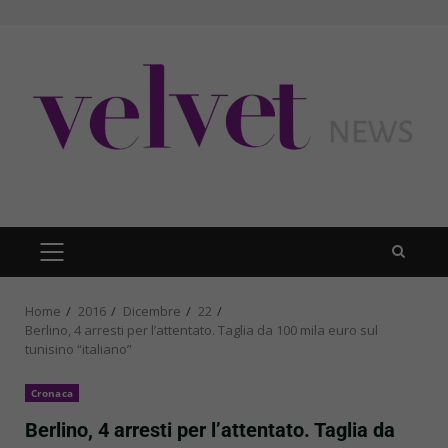
Skip
to
content
PRIMARY
MENU
Home
2016
Dicembre
22
Berlino, 4 arresti per l’attentato. Taglia da 100 mila euro sul
tunisino “italiano”
Cronaca
Berlino, 4 arresti per l’attentato. Taglia da