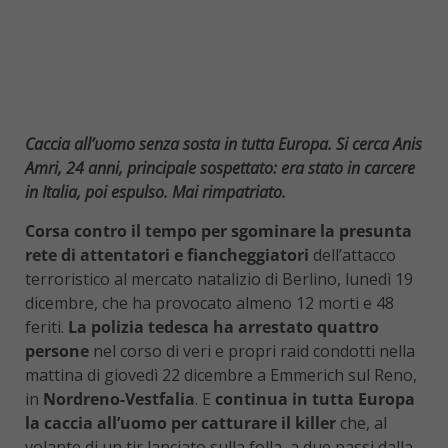
Caccia all’uomo senza sosta in tutta Europa. Si cerca Anis
Amri, 24 anni, principale sospettato: era stato in carcere
in Italia, poi espulso. Mai rimpatriato.
Corsa contro il tempo per sgominare la presunta
rete di attentatori e fiancheggiatori
dell’attacco
terroristico al mercato natalizio di Berlino, lunedì 19
dicembre, che ha provocato almeno 12 morti e 48
feriti.
La polizia tedesca ha arrestato quattro
persone
nel corso di veri e propri raid condotti nella
mattina di giovedì 22 dicembre a Emmerich sul Reno,
in
Nordreno-Vestfalia
. E
continua in tutta Europa
la caccia all’uomo per catturare il killer
che, al
volante di un tir lanciato sulla folla, a due passi dalla