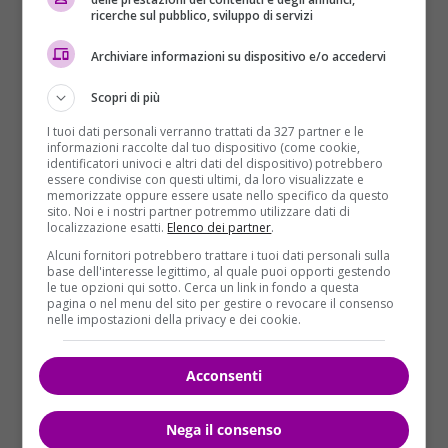
ricerche sul pubblico, sviluppo di servizi
Anis Amri, il tunisino ricercato dalle autorità
Archiviare informazioni su dispositivo e/o accedervi
tedesche, è stato 4 anni in carcere in Italia
ed era
considerato una persona molto violenta.
Dopo aver
Scopri di più
scontato la pena ha ricevuto un provvedimento
di espulsione dal nostro paese
.
Provvedimento
I tuoi dati personali verranno trattati da 327 partner e le
informazioni raccolte dal tuo dispositivo (come cookie,
che, però, non è andato a buon fine
perché le
identificatori univoci e altri dati del dispositivo) potrebbero
autorità tunisine non hanno effettuato la procedura
essere condivise con questi ultimi, da loro visualizzate e
memorizzate oppure essere usate nello specifico da questo
di riconoscimento nei tempi previsti dalla legge.
sito. Noi e i nostri partner potremmo utilizzare dati di
L’uomo avrebbe successivamente lasciato l’Italia per
localizzazione esatti.
Elenco dei partner
.
arrivare in Germania. E la
Germania offre fino a
Alcuni fornitori potrebbero trattare i tuoi dati personali sulla
base dell'interesse legittimo, al quale puoi opporti gestendo
100.000 euro di taglia a chiunque fornisca
le tue opzioni qui sotto. Cerca un link in fondo a questa
informazioni che portino all’arresto del
pagina o nel menu del sito per gestire o revocare il consenso
nelle impostazioni della privacy e dei cookie.
sospettato dell’attacco al mercatino di Natale a
Berlino
.
Acconsenti
Nega il consenso